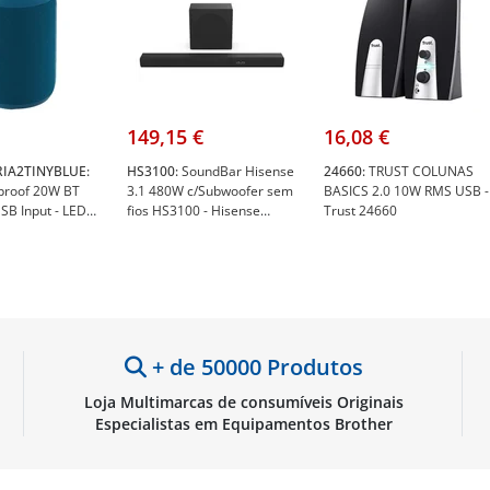
149,15 €
16,08 €
IA2TINYBLUE:
HS3100:
SoundBar Hisense
24660:
TRUST COLUNAS
proof 20W BT
3.1 480W c/Subwoofer sem
BASICS 2.0 10W RMS USB -
SB Input - LED
fios HS3100 - Hisense
Trust 24660
ue - NGS
HS3100
IA2TINYBLUE
+ de 50000 Produtos
Loja Multimarcas de consumíveis Originais
Especialistas em Equipamentos Brother