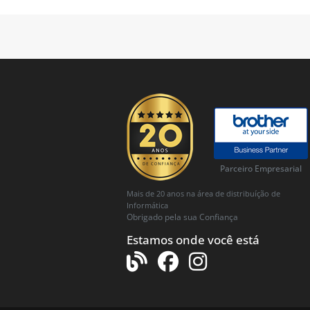
Parceiro Empresarial
Mais de 20 anos na área de distribuíção de
Informática
Obrigado pela sua Confiança
Estamos onde você está