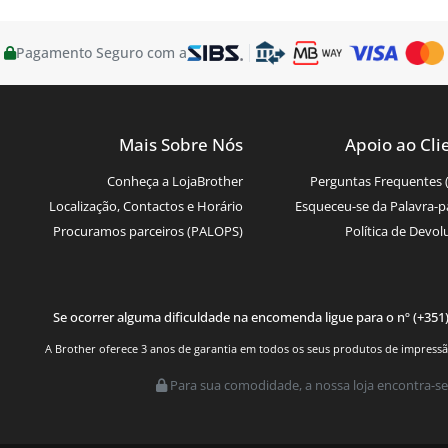
Pagamento Seguro com a
Mais Sobre Nós
Apoio ao Cli
Conheça a LojaBrother
Perguntas Frequentes 
Localização, Contactos e Horário
Esqueceu-se da Palavra-p
Procuramos parceiros (PALOPS)
Política de Devol
Se ocorrer alguma dificuldade na encomenda ligue para o nº (+351
A Brother oferece 3 anos de garantia em todos os seus produtos de impressão.
Para sua comodidade, a nossa loja encontra-se