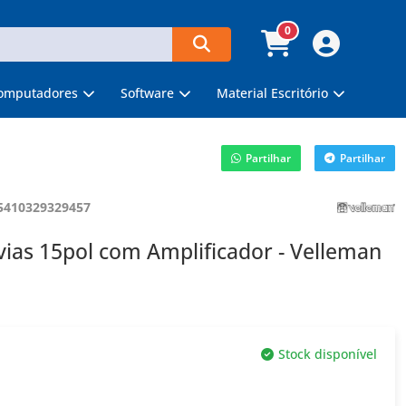
0
omputadores
Software
Material Escritório
Partilhar
Partilhar
5410329329457
vias 15pol com Amplificador - Velleman
Stock disponível