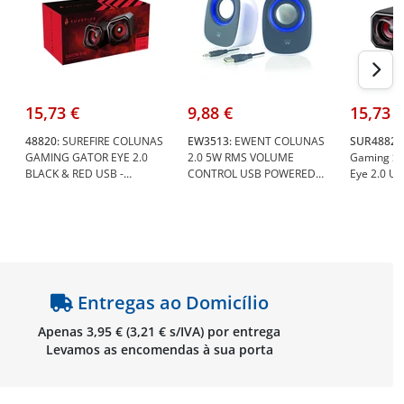
15,73 €
9,88 €
15,73 €
48820:
SUREFIRE COLUNAS
EW3513:
EWENT COLUNAS
SUR48820
GAMING GATOR EYE 2.0
2.0 5W RMS VOLUME
Gaming SU
BLACK & RED USB -
CONTROL USB POWERED
Eye 2.0 U
SureFire 48820
WHITE/BLACK - Ewent
Preto/Verm
EW3513
SUR48820
Entregas ao Domicílio
Apenas 3,95 € (3,21 € s/IVA) por entrega
Levamos as encomendas à sua porta