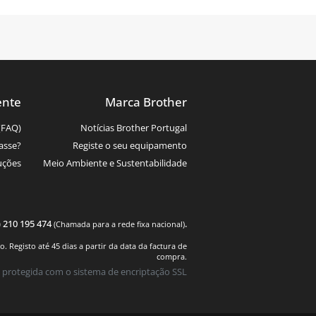
ente
Marca Brother
(FAQ)
Notícias Brother Portugal
asse?
Registe o seu equipamento
uções
Meio Ambiente e Sustentabilidade
) 210 195 474
.
(Chamada para a rede fixa nacional)
 Registo até 45 dias a partir da data da factura de
compra.
 protegida com o sistema de encriptação SSL