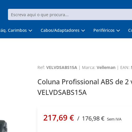
áq. Carimbos
Cabos/Adaptadores
Periféricos
C
Ref:
VELVDSABS15A
|
Marca:
Velleman
|
EAN:
Coluna Profissional ABS de 2 
VELVDSABS15A
217,69 €
/
176,98 €
Sem IVA