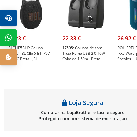
57,23 €
22,33 €
26,92 €
JBLCLIP5BLK:
Coluna
17595:
Colunas de som
ROLLERFUR
Portátil JBL Clip 5 BT IP67
Trust Remo USB 2.0 16W -
IPX7 Water
,USB-C Preta - JBL
Cabo de 1,50m - Preto -
Speaker - U
JBLCLIP5BLK
Trust 17595
Lights - Bl
ROLLERFUR
Loja Segura
Comprar na LojaBrother é fácil e seguro
Protegida com um sistema de encriptação