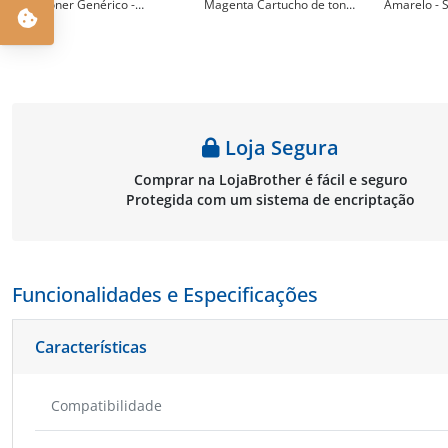
de Toner Genérico -
Magenta Cartucho de toner
Amarelo - S
Substitui
genérico - Substitui
106R03529
106R03530/106R03518/106R03502
106R03531/106R03519/106R03503
- XT-C400Y
- XT-C400CY
- XT-C400MG
Loja Segura
Comprar na LojaBrother é fácil e seguro
Protegida com um sistema de encriptação
Funcionalidades e Especificações
Características
Compatibilidade