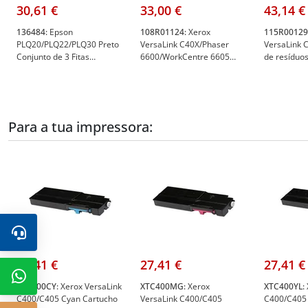
30,61 €
33,00 €
43,14 €
136484:
Epson
108R01124:
Xerox
115R00129
PLQ20/PLQ22/PLQ30 Preto
VersaLink C40X/Phaser
VersaLink 
Conjunto de 3 Fitas
6600/WorkCentre 6605
de resíduos 
Matriciais Originais -
Cartucho de Resíduos -
115R00129 
C13S015339 - Epson
Xerox 108R01124
115R00129
136484
Para a tua impressora:
27,41 €
27,41 €
27,41 €
XTC400CY:
Xerox VersaLink
XTC400MG:
Xerox
XTC400YL:
C400/C405 Cyan Cartucho
VersaLink C400/C405
C400/C405 