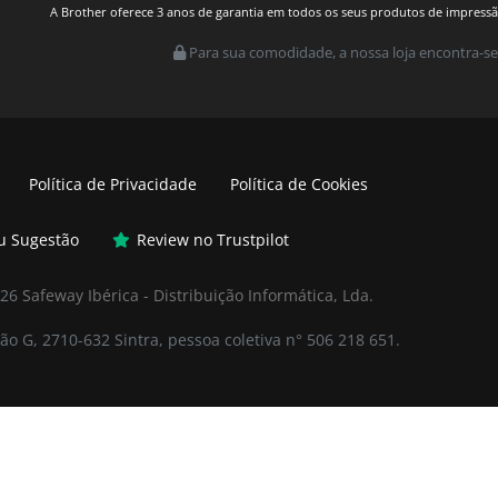
A Brother oferece 3 anos de garantia em todos os seus produtos de impressão.
Para sua comodidade, a nossa loja encontra-se
Política de Privacidade
Política de Cookies
ou Sugestão
Review no Trustpilot
026
Safeway Ibérica - Distribuição Informática, Lda.
ão G, 2710-632 Sintra, pessoa coletiva n° 506 218 651.