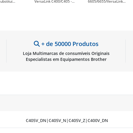
ubstitui
VersaLink C400/C405 -
6605/6655/VersaLink
/106R03517/106R03501
Substitui
C400/C405 Cilindro de
L
106R03528/106R03516/106R03500
Imagem Genérico -
- Xerox XT-C400BK
Substitui 108R01121
(Tambor) - Xerox XT-
DR6600CY
+ de 50000 Produtos
Loja Multimarcas de consumíveis Originais
Especialistas em Equipamentos Brother
C405V_DN|C405V_N|C405V_Z|C400V_DN