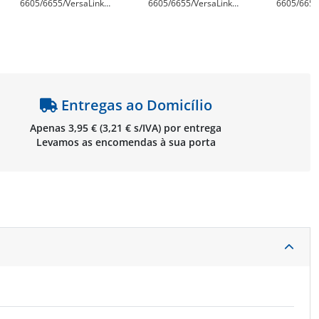
6605/6655/VersaLink
6605/6655/VersaLink
6605/6655
C400/C405 Cilindro de
C400/C405 Cilindro de
C400/C405
Imagem Genérico -
Imagem Genérico -
Imagem Ge
Substitui 108R01121
Substitui 108R01121
Substitui 
(Tambor) - Xerox XT-
(Tambor) - Xerox XT-
(Tambor) 
DR6600MG
DR6600YL
Entregas ao Domicílio
Apenas 3,95 € (3,21 € s/IVA) por entrega
Levamos as encomendas à sua porta