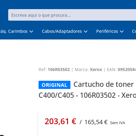
áq. Carimbos
Cabos/Adaptadores
Periféricos
C
Ref:
106R03502
|
Marca:
Xerox
|
EAN:
0952058
Cartucho de toner 
ORIGINAL
C400/C405 - 106R03502 - Xer
203,61 €
/
165,54 €
Sem IVA