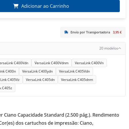
Adicionar ao Carrinho
Envio por Transportadora
3,95 €
20 modelos
ersaLink C400Vdn
VersaLink C400Vdnm
VersaLink C400Vn
ink C400n
VersaLink C400ydn
VersaLink C405Vdn
Link C405Vz
VersaLink C405dn
VersaLink C405dnm
k C405z
r Ciano Capacidade Standard (2.500 pág.). Rendimento
 Cor(es) dos cartuchos de impressão: Ciano,