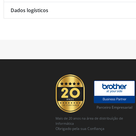
Dados logísticos
Parceiro Empresarial
Mais de 20 anos na área de distribuíção de
Informática
Obrigado pela sua Confiança