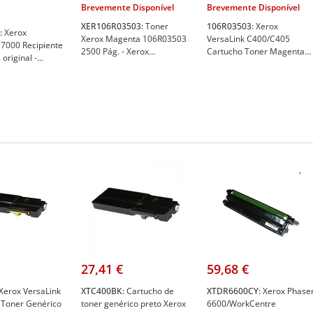
Brevemente Disponível
Brevemente Disponível
XER106R03503:
Toner
106R03503:
Xerox
:
Xerox
Xerox Magenta 106R03503
VersaLink C400/C405
C7000 Recipiente
2500 Pág. - Xerox
Cartucho Toner Magenta
original -
XER106R03503
Capacidade Standard
- Xerox
(2.500 pág.) - Xerox
106R03503
27,41 €
59,68 €
Xerox VersaLink
XTC400BK:
Cartucho de
XTDR6600CY:
Xerox Phase
Toner Genérico
toner genérico preto Xerox
6600/WorkCentre