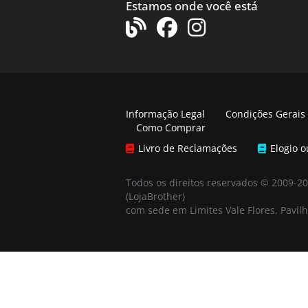
Estamos onde você está
Informação Legal
Condições Gerais
Como Comprar
Livro de Reclamações
Elogio 
Todos os direitos reservados © 2009-2
(LojaBrother)
com sede em Limites Vale Flores, Pavilh