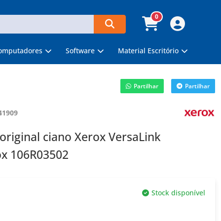
0
omputadores
Software
Material Escritório
Partilhar
Partilhar
41909
original ciano Xerox VersaLink
ox 106R03502
Stock disponível