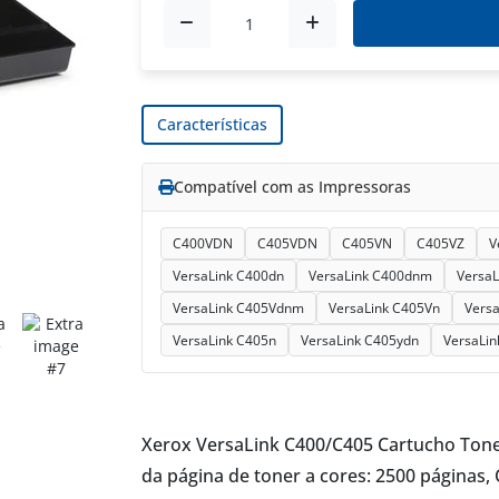
Características
Compatível com as Impressoras
C400VDN
C405VDN
C405VN
C405VZ
V
VersaLink C400dn
VersaLink C400dnm
VersaL
VersaLink C405Vdnm
VersaLink C405Vn
Versa
VersaLink C405n
VersaLink C405ydn
VersaLin
Xerox VersaLink C400/C405 Cartucho Tone
da página de toner a cores: 2500 páginas,