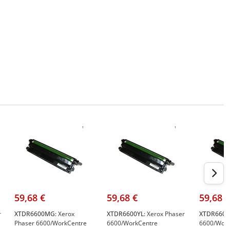
59,68 €
59,68 €
59,68 €
r
XTDR6600MG:
Xerox
XTDR6600YL:
Xerox Phaser
XTDR6600
Phaser 6600/WorkCentre
6600/WorkCentre
6600/Work