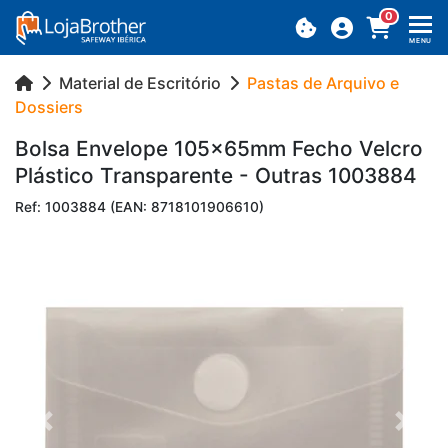
0
MENU
Material de Escritório
Pastas de Arquivo e
Dossiers
Bolsa En­ve­lope 105x65mm Fecho Velcro
Plás­tico Trans­pa­rente - Ou­tras 1003884
Ref: 1003884 (EAN: 8718101906610)
Previous
Next