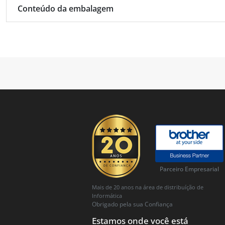
Conteúdo da embalagem
Parceiro Empresarial
Mais de 20 anos na área de distribuíção de
Informática
Obrigado pela sua Confiança
Estamos onde você está