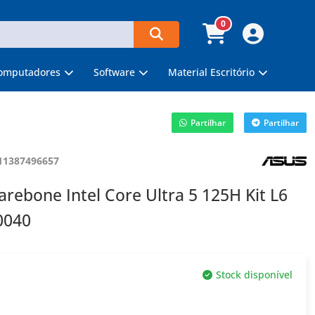
0
omputadores
Software
Material Escritório
Partilhar
Partilhar
11387496657
bone Intel Core Ultra 5 125H Kit L6
0040
Stock disponível