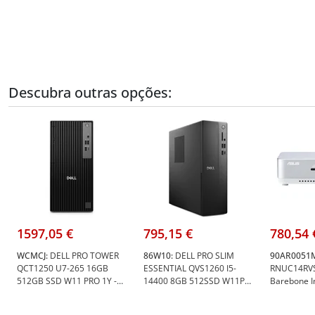
Descubra outras opções:
1597,05 €
795,15 €
780,54 
WCMCJ:
DELL PRO TOWER
86W10:
DELL PRO SLIM
90AR0051M
QCT1250 U7-265 16GB
ESSENTIAL QVS1260 I5-
RNUC14RV
512GB SSD W11 PRO 1Y -
14400 8GB 512SSD W11P
Barebone In
Dell WCMCJ
1Y - Dell 86W10
185H Kit L6
90AR0051-