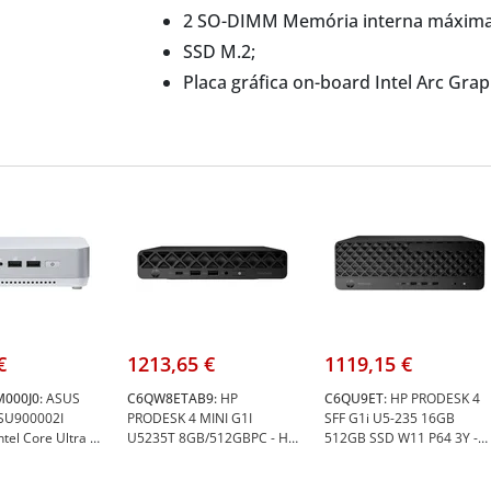
2 SO-DIMM Memória interna máxima
SSD M.2;
Placa gráfica on-board Intel Arc Grap
Ethernet LAN Wi-Fi.
€
1213,65 €
1119,15 €
000J0:
ASUS
C6QW8ETAB9:
HP
C6QU9ET:
HP PRODESK 4
SU900002I
PRODESK 4 MINI G1I
SFF G1i U5-235 16GB
tel Core Ultra 9
U5235T 8GB/512GBPC - HP
512GB SSD W11 P64 3Y -
 EU Cord - Asus
C6QW8ET#AB9
HP C6QU9ET
M000J0