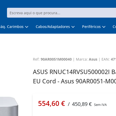
áq. Carimbos
Cabos/Adaptadores
Periféricos
C
Ref:
90AR0051M00040
|
Marca:
Asus
|
EAN:
47
ASUS RNUC14RVSU500002I Bare
EU Cord - Asus 90AR0051-M0
554,60 €
/
450,89 €
Sem IVA