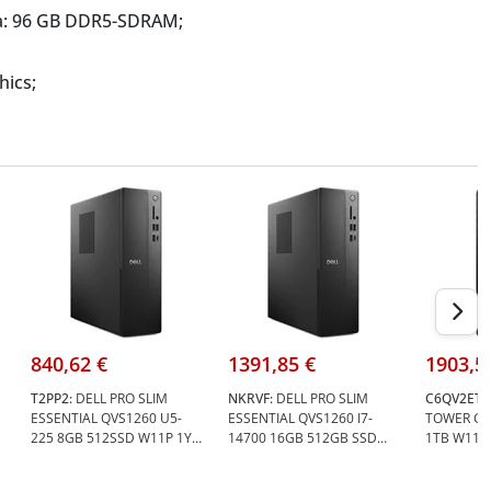
: 96 GB DDR5-SDRAM;
hics;
840,62 €
1391,85 €
1903,5
T2PP2:
DELL PRO SLIM
NKRVF:
DELL PRO SLIM
C6QV2ET:
ESSENTIAL QVS1260 U5-
ESSENTIAL QVS1260 I7-
TOWER G1
225 8GB 512SSD W11P 1Y -
14700 16GB 512GB SSD
1TB W11 P
Dell T2PP2
W11P 1Y - Dell NKRVF
C6QV2ET