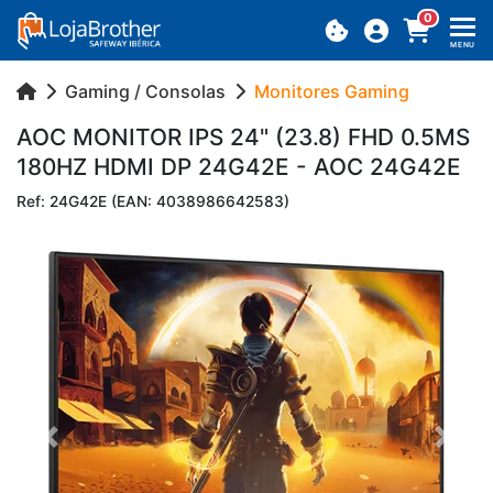
0
MENU
Gaming / Consolas
Monitores Gaming
AOC MO­NITOR IPS 24" (23.8) FHD 0.5MS
180HZ HDMI DP 24G42E - AOC 24G42E
Ref: 24G42E (EAN: 4038986642583)
Previous
Next