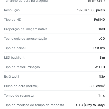
Ta­manho do ecrã na di­a­gonal
61 cm (24")
Re­so­lução
1920 x 1080 pi­xels
Tipo de HD
Full HD
Pro­porção de imagem na­tiva
16:9
Tec­no­logia de apre­sen­tação
LCD
Tipo de painel
Fast IPS
LED bac­klight
Sim
Tipo de re­troi­lu­mi­nação
W-LED
Ecrã táctil
Não
Brilho do ecrã (normal)
300 cd/m²
Tempo de res­posta
1 ms
Tipo de me­dição do tempo de res­posta
GTG (Gray to Gray)