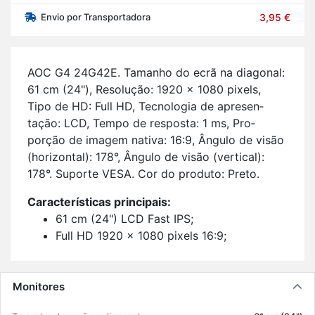
Envio por Transportadora
3,95 €
AOC G4 24G42E. Ta­manho do ecrã na di­a­gonal:
61 cm (24"), Re­so­lução: 1920 x 1080 pi­xels,
Tipo de HD: Full HD, Tec­no­logia de apre­sen­
tação: LCD, Tempo de res­posta: 1 ms, Pro­
porção de imagem na­tiva: 16:9, Ân­gulo de visão
(ho­ri­zontal): 178°, Ân­gulo de visão (ver­tical):
178°. Su­porte VESA. Cor do pro­duto: Preto.
Ca­rac­te­rís­ticas prin­ci­pais:
61 cm (24") LCD Fast IPS;
Full HD 1920 x 1080 pi­xels 16:9;
180 Hz 1 ms 300 cd/m² 1000:1;
Tec­no­logia livre de cin­ti­lação;
E 18 kWh 19 W.
Monitores