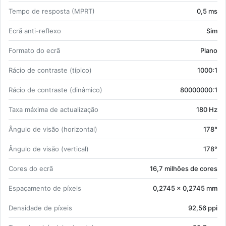
Tempo de res­posta (MPRT)
0,5 ms
Ecrã anti-re­flexo
Sim
For­mato do ecrã
Plano
Rácio de con­traste (tí­pico)
1000:1
Rácio de con­traste (di­nâ­mico)
80000000:1
Taxa má­xima de ac­tu­a­li­zação
180 Hz
Ân­gulo de visão (ho­ri­zontal)
178°
Ân­gulo de visão (ver­tical)
178°
Cores do ecrã
16,7 mi­lhões de cores
Es­pa­ça­mento de pí­xeis
0,2745 x 0,2745 mm
Den­si­dade de pí­xeis
92,56 ppi