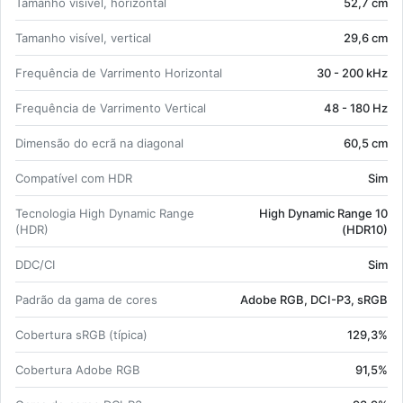
Ta­manho vi­sível, ho­ri­zontal
52,7 cm
Ta­manho vi­sível, ver­tical
29,6 cm
Frequência de Var­ri­mento Ho­ri­zontal
30 - 200 kHz
Frequência de Var­ri­mento Ver­tical
48 - 180 Hz
Di­mensão do ecrã na di­a­gonal
60,5 cm
Com­pa­tível com HDR
Sim
Tec­no­logia High Dy­namic Range
High Dy­namic Range 10
(HDR)
(HDR10)
DDC/CI
Sim
Pa­drão da gama de cores
Adobe RGB, DCI-P3, sRGB
Co­ber­tura sRGB (tí­pica)
129,3%
Co­ber­tura Adobe RGB
91,5%