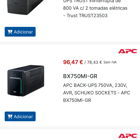
UPS TRUST inin­ter­rupta de
800 VA c/ 2 to­madas elé­tricas
- Trust TRUST23503
Adicionar
96,47 €
/
78,43 €
Sem IVA
BX750MI-GR
APC BACK-UPS 750VA, 230V,
AVR, SCHUKO SOC­KETS - APC
BX750MI-GR
Adicionar