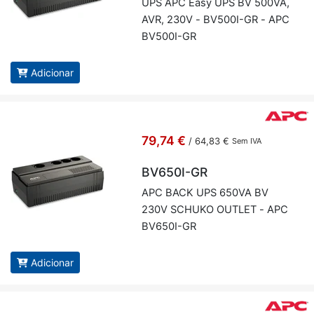
UPS APC Easy UPS BV 500VA,
AVR, 230V - BV500I-GR - APC
BV500I-GR
Adicionar
79,74 €
/
64,83 €
Sem IVA
BV650I-GR
APC BACK UPS 650VA BV
230V SCHUKO OU­TLET - APC
BV650I-GR
Adicionar