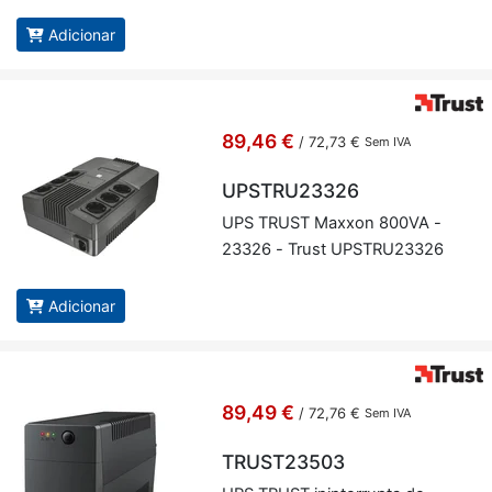
Adicionar
89,46 €
/
72,73 €
Sem IVA
UPSTRU23326
UPS TRUST Maxxon 800VA -
23326 - Trust UPS­TRU23326
Adicionar
89,49 €
/
72,76 €
Sem IVA
TRUST23503