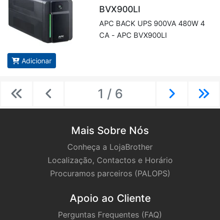
BVX900LI
APC BACK UPS 900VA 480W 4
CA - APC BVX900LI
Adicionar
1 / 6
Previous
Previous
Next
Ne
Mais Sobre Nós
Conheça a LojaBrother
Localização, Contactos e Horário
Procuramos parceiros (PALOPS)
Apoio ao Cliente
Perguntas Frequentes (FAQ)