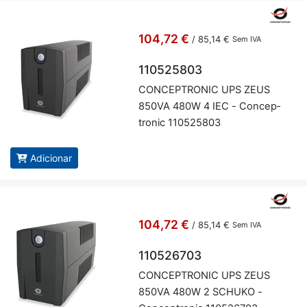
104,72 €
/
85,14 €
Sem IVA
110525803
CON­CEP­TRONIC UPS ZEUS
850VA 480W 4 IEC - Con­cep­
tronic 110525803
Adicionar
104,72 €
/
85,14 €
Sem IVA
110526703
CON­CEP­TRONIC UPS ZEUS
850VA 480W 2 SCHUKO -