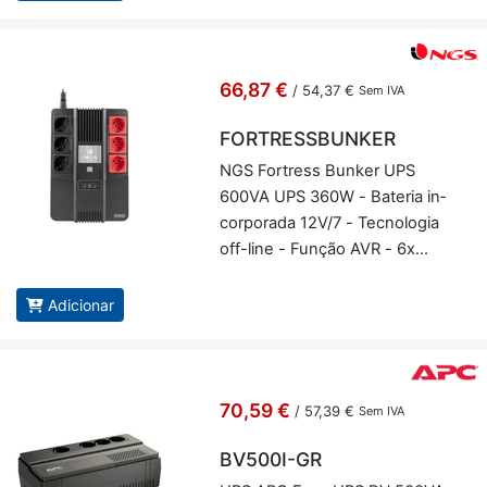
66,87 €
/
54,37 €
Sem IVA
FORTRESSBUNKER
NGS For­tress Bunker UPS
600VA UPS 360W - Ba­teria in­
cor­po­rada 12V/7 - Tec­no­logia
off-line - Função AVR - 6x
Schukos - Pro­teção contra so­
bre­carga e curto-cir­cuito -
Adicionar
NGS FOR­TRES­S­BUNKER
70,59 €
/
57,39 €
Sem IVA
BV500I-GR