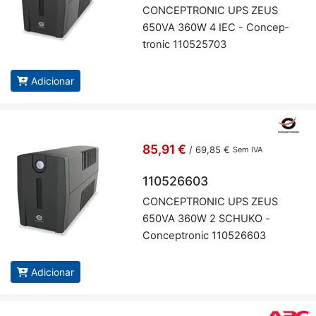
CON­CEP­TRONIC UPS ZEUS
650VA 360W 4 IEC - Con­cep­
tronic 110525703
Adicionar
85,91 €
/
69,85 €
Sem IVA
110526603
CON­CEP­TRONIC UPS ZEUS
650VA 360W 2 SCHUKO -
Con­cep­tronic 110526603
Adicionar