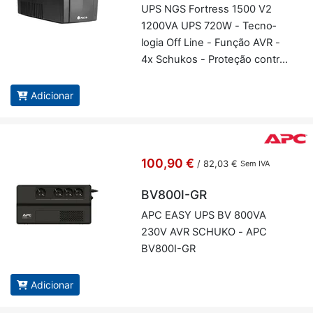
UPS NGS For­tress 1500 V2
1200VA UPS 720W - Tec­no­
logia Off Line - Função AVR -
4x Schukos - Pro­teção contra
so­bre­carga e curto-cir­cuito -
NGS FOR­TRES­S1500V2
Adicionar
100,90 €
/
82,03 €
Sem IVA
BV800I-GR
APC EASY UPS BV 800VA
230V AVR SCHUKO - APC
BV800I-GR
Adicionar