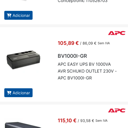
Con­cep­tronic 110526703
Adicionar
105,89 €
/
86,09 €
Sem IVA
BV1000I-GR
APC EASY UPS BV 1000VA
AVR SCHUKO OU­TLET 230V -
APC BV1000I-GR
Adicionar
115,10 €
/
93,58 €
Sem IVA