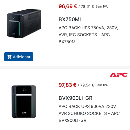
96,69 €
/
78,61 €
Sem IVA
BX750MI
APC BACK-UPS 750VA, 230V,
AVR, IEC SOC­KETS - APC
BX750MI
Adicionar
97,83 €
/
79,54 €
Sem IVA
BVX900LI-GR
APC BACK UPS 900VA 230V
AVR SCHUKO SOC­KETS - APC
BVX900LI-GR