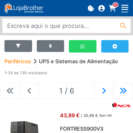
0
MENU
Periféricos
UPS e Sistemas de Alimentação
1-24 de 139 resultados
1 / 6
Previous
Previous
Next
Ne
43,89 €
/
35,68 €
Sem IVA
FORTRESS900V3