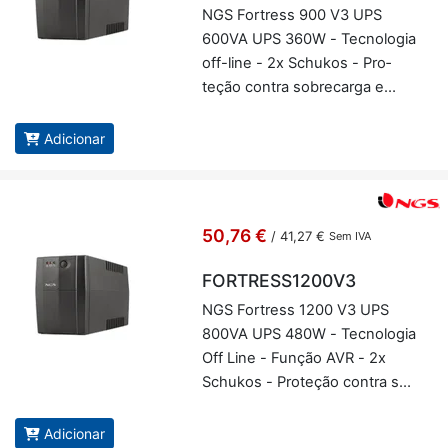
NGS For­tress 900 V3 UPS
600VA UPS 360W - Tec­no­logia
off-line - 2x Schukos - Pro­
teção contra so­bre­carga e
curto-cir­cuito - NGS FOR­TRES­
S900V3
Adicionar
50,76 €
/
41,27 €
Sem IVA
FORTRESS1200V3
NGS For­tress 1200 V3 UPS
800VA UPS 480W - Tec­no­logia
Off Line - Função AVR - 2x
Schukos - Pro­teção contra so­
bre­carga e curto-cir­cuito -
NGS FOR­TRES­S1200V3
Adicionar