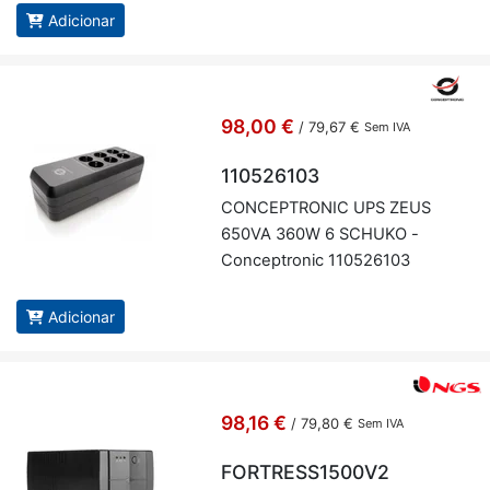
Adicionar
98,00 €
/
79,67 €
Sem IVA
110526103
CON­CEP­TRONIC UPS ZEUS
650VA 360W 6 SCHUKO -
Con­cep­tronic 110526103
Adicionar
98,16 €
/
79,80 €
Sem IVA
FORTRESS1500V2