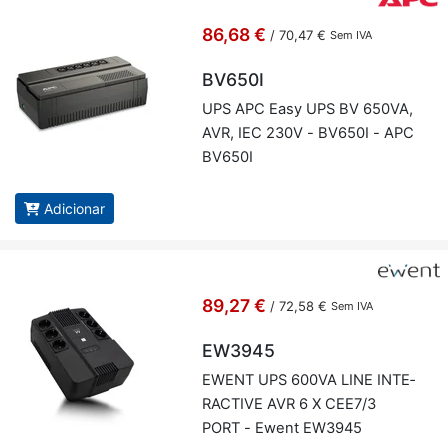
86,68 €
/
70,47 €
Sem IVA
BV650I
UPS APC Easy UPS BV 650VA,
AVR, IEC 230V - BV650I - APC
BV650I
Adicionar
89,27 €
/
72,58 €
Sem IVA
EW3945
EWENT UPS 600VA LINE IN­TE­
RAC­TIVE AVR 6 X CEE7/3
PORT - Ewent EW3945