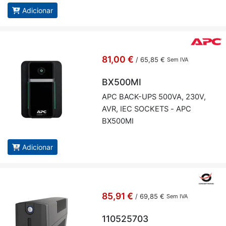
Adicionar
81,00 €
/
65,85 €
Sem IVA
BX500MI
APC BACK-UPS 500VA, 230V,
AVR, IEC SOC­KETS - APC
BX500MI
Adicionar
85,91 €
/
69,85 €
Sem IVA
110525703