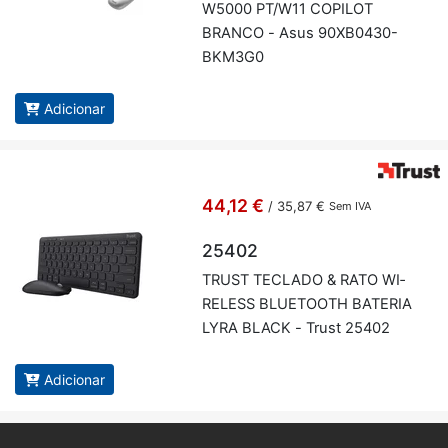
W5000 PT/W11 CO­PILOT
BRANCO - Asus 90XB0430-
BKM3G0
Adicionar
44,12 €
/
35,87 €
Sem IVA
25402
TRUST TE­CLADO & RATO WI­
RE­LESS BLU­E­TOOTH BA­TERIA
LYRA BLACK - Trust 25402
Adicionar