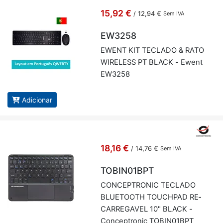
15,92 €
/
12,94 €
Sem IVA
EW3258
EWENT KIT TE­CLADO & RATO
WI­RE­LESS PT BLACK - Ewent
EW3258
Adicionar
18,16 €
/
14,76 €
Sem IVA
TOBIN01BPT
CON­CEP­TRONIC TE­CLADO
BLU­E­TOOTH TOU­CHPAD RE­
CAR­RE­GAVEL 10" BLACK -
Con­cep­tronic TO­BIN01BPT