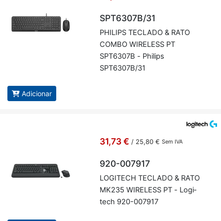
SPT6307B/31
PHI­LIPS TE­CLADO & RATO
COMBO WI­RE­LESS PT
SPT6307B - Phi­lips
SPT6307B/31
Adicionar
31,73 €
/
25,80 €
Sem IVA
920-007917
LO­GI­TECH TE­CLADO & RATO
MK235 WI­RE­LESS PT - Lo­gi­
tech 920-007917