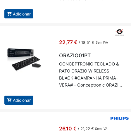
Adicionar
22,77 €
/
18,51 €
Sem IVA
ORAZIO01PT
CON­CEP­TRONIC TE­CLADO &
RATO ORAZIO WI­RE­LESS
BLACK #CAM­PANHA PRI­MA­
VERA# - Con­cep­tronic ORA­ZI­
O01PT
Adicionar
26,10 €
/
21,22 €
Sem IVA