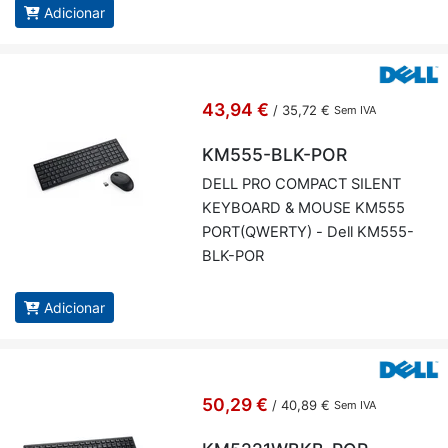
Adicionar
43,94 €
/
35,72 €
Sem IVA
KM555-BLK-POR
DELL PRO COM­PACT SI­LENT
KEY­BOARD & MOUSE KM555
PORT(QWERTY) - Dell KM555-
BLK-POR
Adicionar
50,29 €
/
40,89 €
Sem IVA