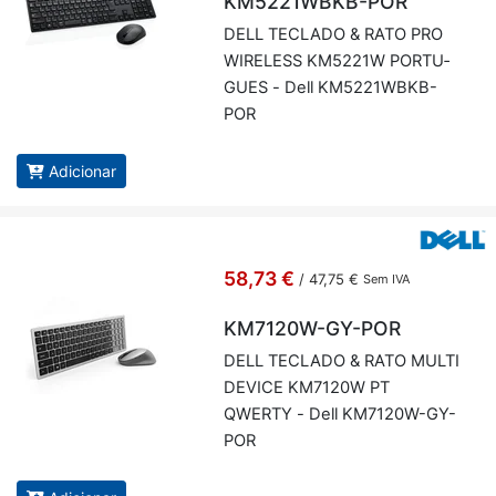
KM5221WBKB-POR
DELL TE­CLADO & RATO PRO
WI­RE­LESS KM5221W POR­TU­
GUES - Dell KM5221WBKB-
POR
Adicionar
58,73 €
/
47,75 €
Sem IVA
KM7120W-GY-POR
DELL TE­CLADO & RATO MULTI
DE­VICE KM7120W PT
QWERTY - Dell KM7120W-GY-
POR