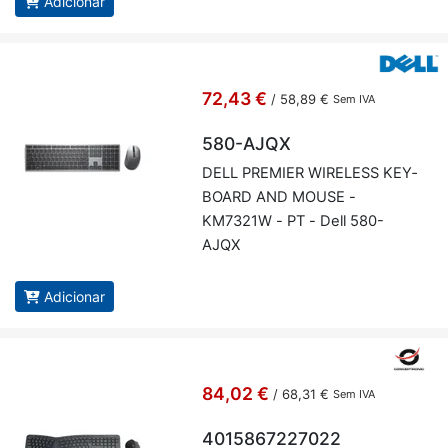
Adicionar
72,43 €
/
58,89 €
Sem IVA
580-AJQX
DELL PRE­MIER WI­RE­LESS KEY­
BOARD AND MOUSE -
KM7321W - PT - Dell 580-
AJQX
Adicionar
84,02 €
/
68,31 €
Sem IVA
4015867227022