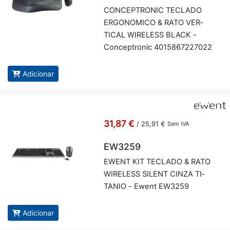
CON­CEP­TRONIC TE­CLADO
ER­GO­NO­MICO & RATO VER­
TICAL WI­RE­LESS BLACK -
Con­cep­tronic 4015867227022
Adicionar
31,87 €
/
25,91 €
Sem IVA
EW3259
EWENT KIT TE­CLADO & RATO
WI­RE­LESS SI­LENT CINZA TI­
TANIO - Ewent EW3259
Adicionar