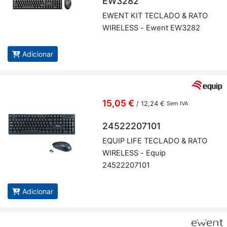
EW3282
EWENT KIT TE­CLADO & RATO
WI­RE­LESS - Ewent EW3282
Adicionar
15,05 €
/
12,24 €
Sem IVA
24522207101
EQUIP LIFE TE­CLADO & RATO
WI­RE­LESS - Equip
24522207101
Adicionar