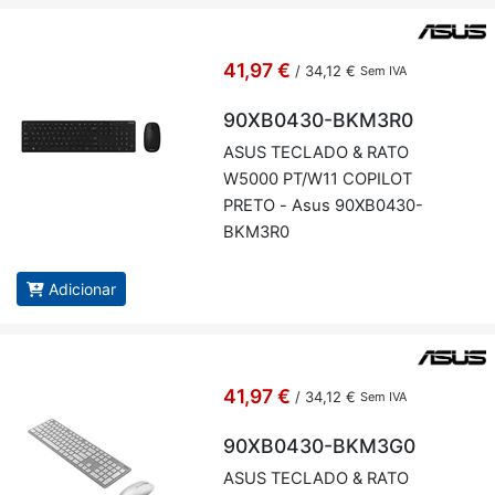
41,97 €
/
34,12 €
Sem IVA
90XB0430-BKM3R0
ASUS TE­CLADO & RATO
W5000 PT/W11 CO­PILOT
PRETO - Asus 90XB0430-
BKM3R0
Adicionar
41,97 €
/
34,12 €
Sem IVA
90XB0430-BKM3G0
ASUS TE­CLADO & RATO