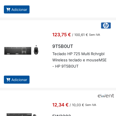
Adicionar
123,75 €
/
100,61 €
Sem IVA
9T5B0UT
Te­clado HP 725 Multi Rchrgbl
Wi­re­less te­clado e mou­seMSE
- HP 9T5B0UT
Adicionar
12,34 €
/
10,03 €
Sem IVA