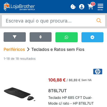
0
MENU
Periféricos
Teclados e Ratos sem Fios
1-18 de 18 resultados
106,88 €
/
86,89 €
Sem IVA
8T6L7UT
Te­clado HP 685 CFT Dual-
Mode c/ rato - HP 8T6L7UT