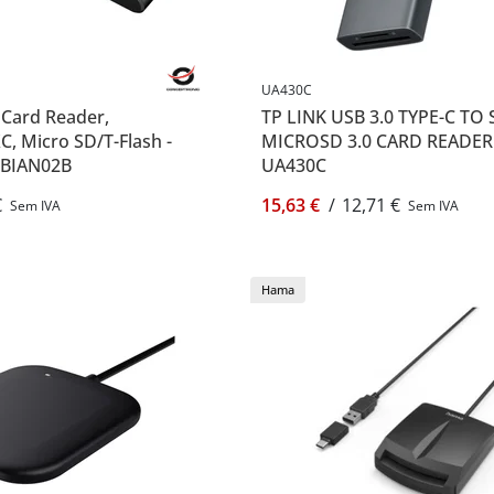
UA430C
0 Card Reader,
TP LINK USB 3.0 TYPE-C TO 
, Micro SD/T-Flash -
MICROSD 3.0 CARD READER 
 BIAN02B
UA430C
€
15,63 €
/
12,71 €
Sem IVA
Sem IVA
Hama