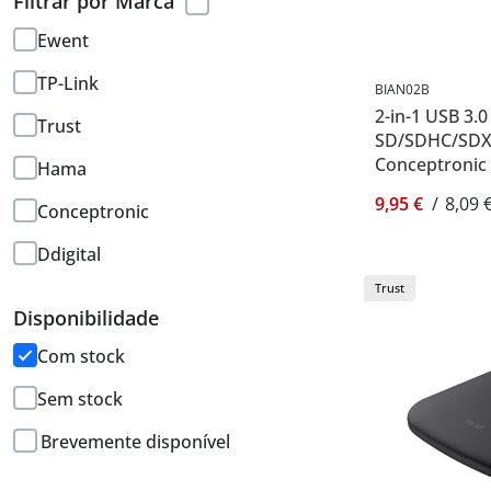
Filtrar por Marca
Ewent
TP-Link
BIAN02B
2-in-1 USB 3.
Trust
SD/SDHC/SDXC
Conceptronic
Hama
9,95 €
/
8,09 
Conceptronic
Ddigital
Trust
Disponibilidade
Com stock
Sem stock
Brevemente disponível