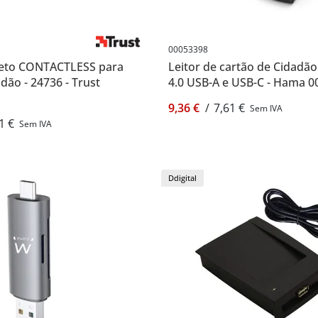
00053398
 Ceto CONTACTLESS para
Leitor de cartão de Cidad
dão - 24736 - Trust
4.0 USB-A e USB-C - Hama 
9,36 €
/
7,61 €
Sem IVA
1 €
Sem IVA
Ddigital