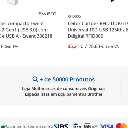
RFID005
tões compacto Ewent
Leitor Cartões RFID DDIGIT
.2 Gen1 (USB 3.0) com
Universal 10D-USB 125Khz 
 e USB A - Ewent 308218
Ddigital RFID005
 €
35,21 €
/
28,63 €
Sem IVA
Sem IVA
+ de 50000 Produtos
Loja Multimarcas de consumíveis Originais
Especialistas em Equipamentos Brother
Pagamento Seguro com a