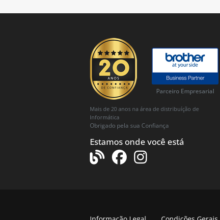
Parceiro Empresarial
Mais de 20 anos na área de distribuíção de
Informática
Obrigado pela sua Confiança
Estamos onde você está
Informação Legal
Condições Gerais