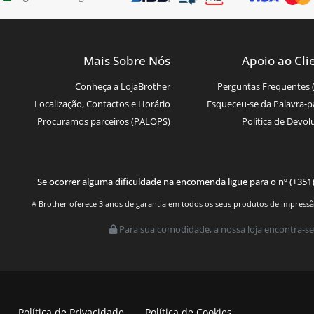
Mais Sobre Nós
Apoio ao Cli
Conheça a LojaBrother
Perguntas Frequentes 
Localização, Contactos e Horário
Esqueceu-se da Palavra-p
Procuramos parceiros (PALOPS)
Política de Devol
Se ocorrer alguma dificuldade na encomenda ligue para o nº (+351
A Brother oferece 3 anos de garantia em todos os seus produtos de impressão.
Para sua comodidade, a nossa loja encontra-se
Política de Privacidade
Política de Cookies