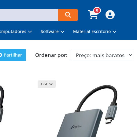
0
omputadores
Software
Material Escritório
Ordenar por:
Partilhar
TP-Link