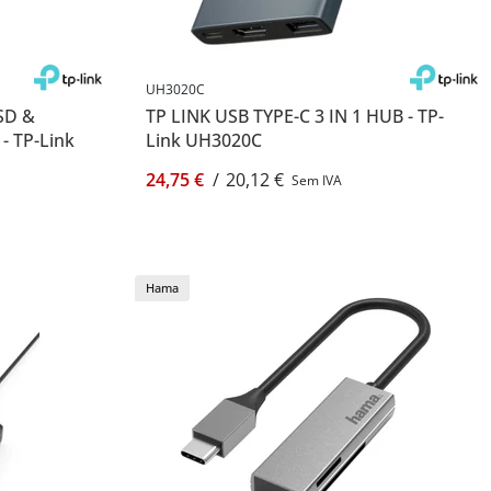
UH3020C
SD &
TP LINK USB TYPE-C 3 IN 1 HUB - TP-
- TP-Link
Link UH3020C
24,75 €
/
20,12 €
Sem IVA
Hama