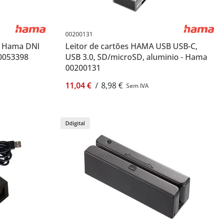
00200131
ão Hama DNI
Leitor de cartões HAMA USB USB-C,
00053398
USB 3.0, SD/microSD, aluminio - Hama
00200131
11,04 €
/
8,98 €
Sem IVA
Ddigital