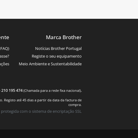
ente
Marca Brother
(FAQ)
Notícias Brother Portugal
asse?
Registe o seu equipamento
uções
Meio Ambiente e Sustentabilidade
) 210 195 474
.
(Chamada para a rede fixa nacional)
 Registo até 45 dias a partir da data da factura de
compra.
 protegida com o sistema de encriptação SSL