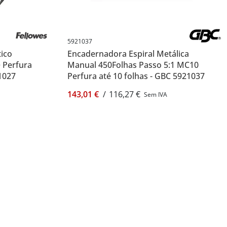
5921037
tico
Encadernadora Espiral Metálica
 Perfura
Manual 450Folhas Passo 5:1 MC10
21027
Perfura até 10 folhas - GBC 5921037
143,01 €
/
116,27 €
Sem IVA