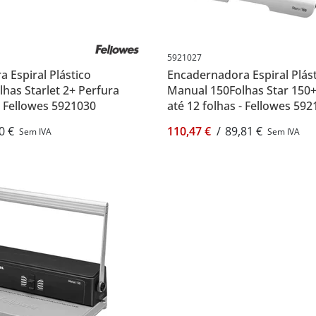
5921027
 Espiral Plástico
Encadernadora Espiral Plás
has Starlet 2+ Perfura
Manual 150Folhas Star 150+
- Fellowes 5921030
até 12 folhas - Fellowes 59
0 €
110,47 €
/
89,81 €
Sem IVA
Sem IVA