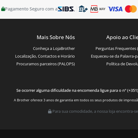
Pagamento Seguro com a
Mais Sobre Nós
Apoio ao Cli
Conheça a LojaBrother
Perguntas Frequentes 
Localização, Contactos e Horário
Esqueceu-se da Palavra-p
Procuramos parceiros (PALOPS)
Política de Devol
Se ocorrer alguma dificuldade na encomenda ligue para o nº (+351
A Brother oferece 3 anos de garantia em todos os seus produtos de impressão.
Para sua comodidade, a nossa loja encontra-se