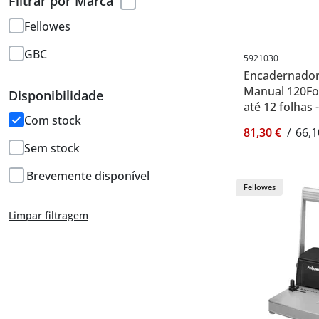
Filtrar por Marca
Fellowes
GBC
5921030
Encadernadora
Manual 120Fol
Disponibilidade
até 12 folhas 
Com stock
81,30 €
/
66,1
Sem stock
Brevemente disponível
Fellowes
Limpar filtragem