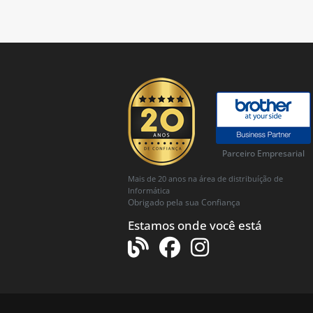
Parceiro Empresarial
Mais de 20 anos na área de distribuíção de
Informática
Obrigado pela sua Confiança
Estamos onde você está