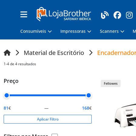
Consumíveis
Impressoras
Scanners
M
Material de Escritório
Encadernado
1-4 de 4 resultados
Preço
Fellowes
81
€
—
168
€
Aplicar Filtro