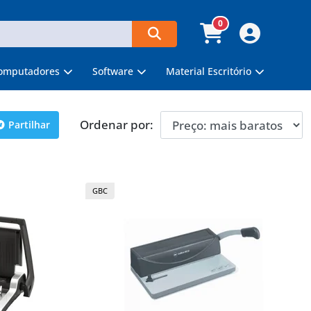
0
omputadores
Software
Material Escritório
Ordenar por:
Partilhar
GBC