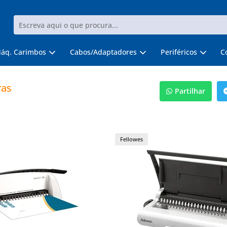
áq. Carimbos
Cabos/Adaptadores
Periféricos
C
ras
Partilhar
Fellowes