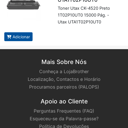
Toner Utax CK-4520 Preto
1T02P10UT0 15000 Pág. -
Utax UTA1T02P10UT0
Adicionar
Mais Sobre Nós
Conheça a LojaBrother
Localização, Contactos e Horário
Procuramos parceiros (PALOPS)
Apoio ao Cliente
Perguntas Frequentes (FAQ)
Esqueceu-se da Palavra-passe?
Política de Devoluções