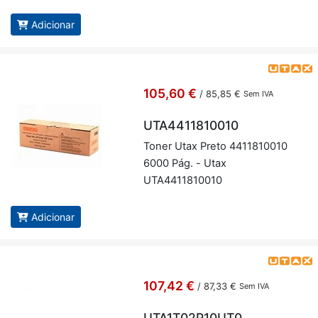
Adicionar
105,60 €
/
85,85 €
Sem IVA
UTA4411810010
Toner Utax Preto 4411810010
6000 Pág. - Utax
UTA4411810010
Adicionar
107,42 €
/
87,33 €
Sem IVA
UTA1T02P10UT0