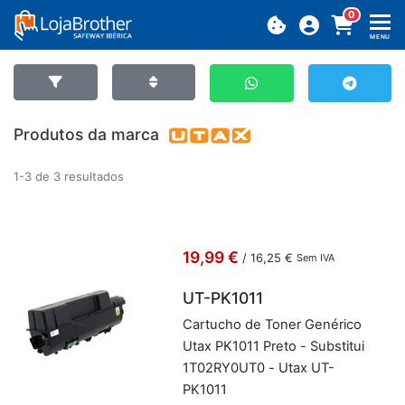
0
MENU
Produtos da marca
1-3 de 3 resultados
19,99 €
/
16,25 €
Sem IVA
UT-PK1011
Car­tucho de Toner Ge­né­rico
Utax PK1011 Preto - Subs­titui
1T02RY0UT0 - Utax UT-
PK1011