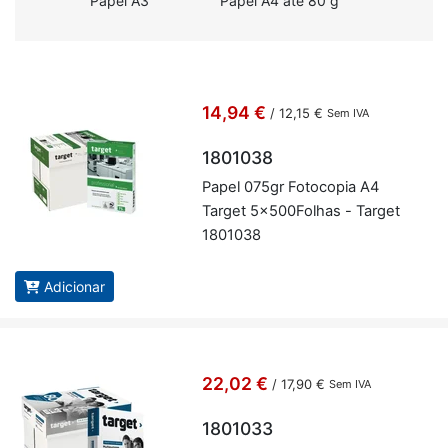
Papel A3
Papel A4 até 80 g
14,94 €
/
12,15 €
Sem IVA
1801038
Papel 075gr Fo­to­copia A4
Target 5x500­Fo­lhas - Target
1801038
Adicionar
22,02 €
/
17,90 €
Sem IVA
1801033