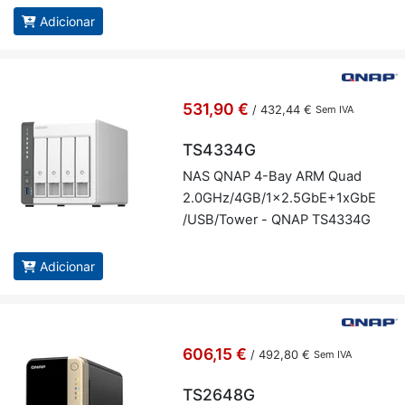
Adicionar
531,90 €
/
432,44 €
Sem IVA
TS4334G
NAS QNAP 4-Bay ARM Quad
2.0GHz/4GB/1x2.5GbE+1xGbE
/USB/Tower - QNAP TS4334G
Adicionar
606,15 €
/
492,80 €
Sem IVA
TS2648G