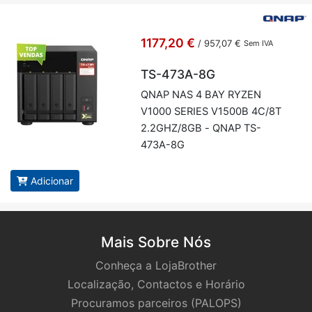
1177,20 €
/
957,07 €
Sem IVA
TS-473A-8G
QNAP NAS 4 BAY RYZEN
V1000 SE­RIES V1500B 4C/8T
2.2GHZ/8GB - QNAP TS-
473A-8G
Adicionar
Mais Sobre Nós
Conheça a LojaBrother
Localização, Contactos e Horário
Procuramos parceiros (PALOPS)