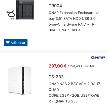
TR004
QNAP Ex­pan­sion En­clo­sure 4-
bay 3.5" SATA HDD USB 3.0
type-C hardware RAID - TR-
004 - QNAP TR004
Adicionar
297,00 €
/
241,46 €
Sem IVA
TS-233
QNAP NAS 2 BAY ARM 2.0GHZ
QUAD
CORE/2GB/1x2GB/USB/TOWE
R - QNAP TS-233