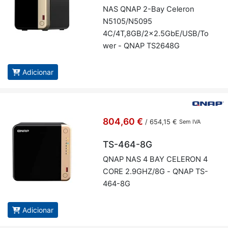
NAS QNAP 2-Bay Ce­leron
N5105/N5095
4C/4T,8GB/2x2.5GbE/USB/To
wer - QNAP TS2648G
Adicionar
804,60 €
/
654,15 €
Sem IVA
TS-464-8G
QNAP NAS 4 BAY CE­LERON 4
CORE 2.9GHZ/8G - QNAP TS-
464-8G
Adicionar