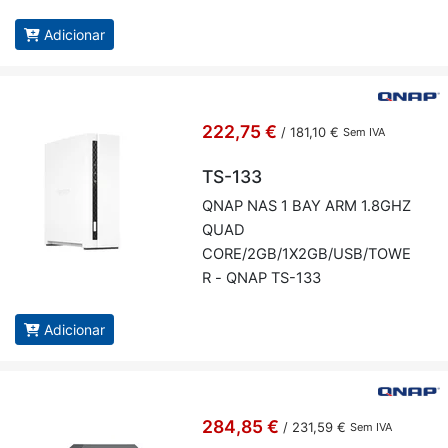
Adicionar
222,75 €
/
181,10 €
Sem IVA
TS-133
QNAP NAS 1 BAY ARM 1.8GHZ
QUAD
CORE/2GB/1X2GB/USB/TOWE
R - QNAP TS-133
Adicionar
284,85 €
/
231,59 €
Sem IVA