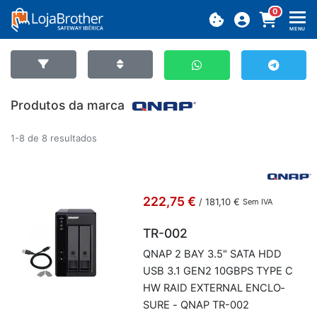
0
MENU
Produtos da marca
1-8 de 8 resultados
222,75 €
/
181,10 €
Sem IVA
TR-002
QNAP 2 BAY 3.5" SATA HDD
USB 3.1 GEN2 10GBPS TYPE C
HW RAID EX­TERNAL EN­CLO­
SURE - QNAP TR-002