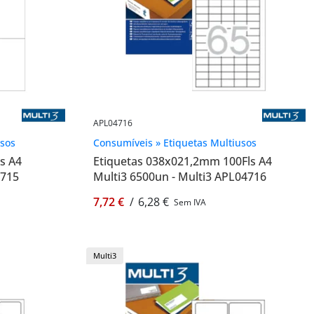
APL04716
usos
Consumíveis » Etiquetas Multiusos
s A4
Etiquetas 038x021,2mm 100Fls A4
4715
Multi3 6500un - Multi3 APL04716
7,72 €
/
6,28 €
Sem IVA
Multi3