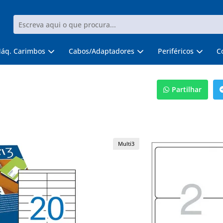
áq. Carimbos
Cabos/Adaptadores
Periféricos
C
Partilhar
Multi3