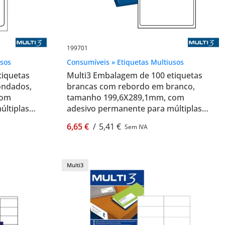
199701
usos
Consumíveis » Etiquetas Multiusos
tiquetas
Multi3 Embalagem de 100 etiquetas
ondados,
brancas com rebordo em branco,
com
tamanho 199,6X289,1mm, com
últiplas
adesivo permanente para múltiplas
utilizações - Multi3 199701
6,65 €
/
5,41 €
Sem IVA
Multi3