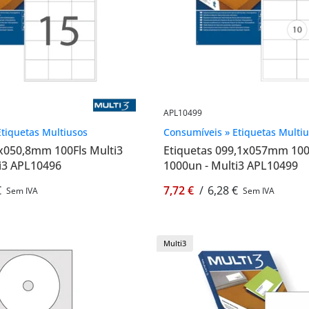
APL10499
tiquetas Multiusos
Consumíveis » Etiquetas Multi
x050,8mm 100Fls Multi3
Etiquetas 099,1x057mm 100
i3 APL10496
1000un - Multi3 APL10499
€
7,72 €
/
6,28 €
Sem IVA
Sem IVA
Multi3