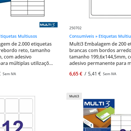
250702
tiquetas Multiusos
Consumíveis » Etiquetas Multi
gem de 2.000 etiquetas
Multi3 Embalagem de 200 e
rebordo reto, tamanho
brancas com bordos arred
, com adesivo
tamanho 199,6x144,5mm, 
ra múltiplas utilizações
adesivo permanente para m
66
utilizações - Multi3 250702
€
6,65 €
/
5,41 €
Sem IVA
Sem IVA
Multi3