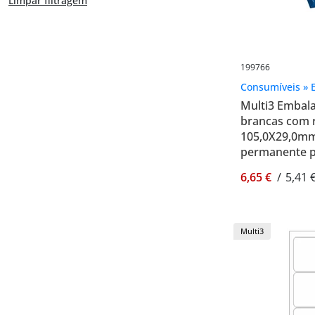
Limpar filtragem
199766
Consumíveis » E
Multi3 Embala
brancas com 
105,0X29,0mm
permanente pa
- Multi3 1997
6,65 €
/
5,41 
Multi3