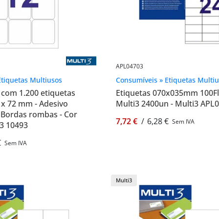
APL04703
tiquetas Multiusos
Consumíveis » Etiquetas Multi
 com 1.200 etiquetas
Etiquetas 070x035mm 100Fl
 x 72 mm - Adesivo
Multi3 2400un - Multi3 APL
 Bordas rombas - Cor
7,72 €
/
6,28 €
Sem IVA
i3 10493
€
Sem IVA
Multi3