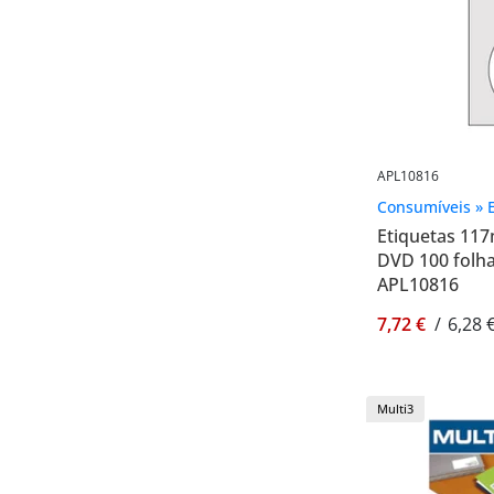
APL10816
Consumíveis » E
Etiquetas 11
DVD 100 folha
APL10816
7,72 €
/
6,28 
Multi3