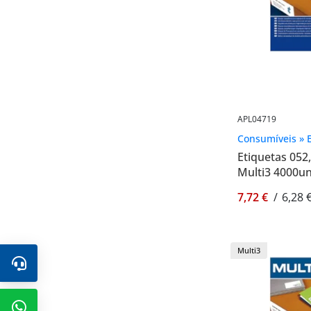
APL04719
Consumíveis » E
Etiquetas 05
Multi3 4000un
7,72 €
/
6,28 
Multi3