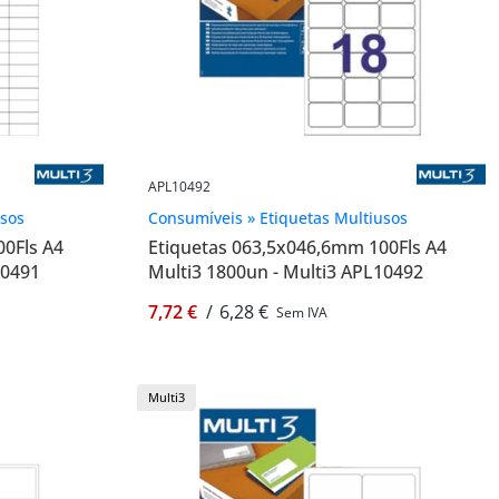
APL10492
usos
Consumíveis » Etiquetas Multiusos
00Fls A4
Etiquetas 063,5x046,6mm 100Fls A4
10491
Multi3 1800un - Multi3 APL10492
7,72 €
/
6,28 €
Sem IVA
Multi3