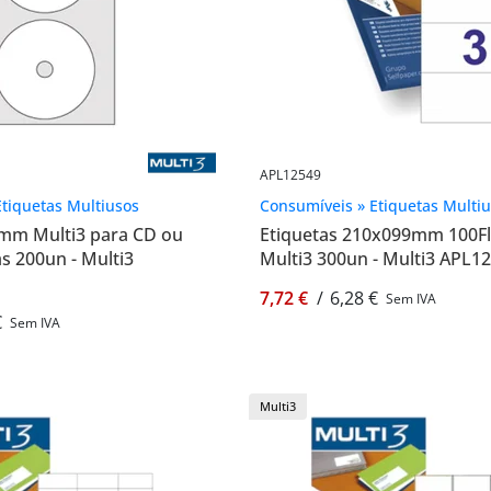
APL12549
tiquetas Multiusos
Consumíveis » Etiquetas Multi
7mm Multi3 para CD ou
Etiquetas 210x099mm 100Fl
s 200un - Multi3
Multi3 300un - Multi3 APL1
7,72 €
/
6,28 €
Sem IVA
€
Sem IVA
Multi3