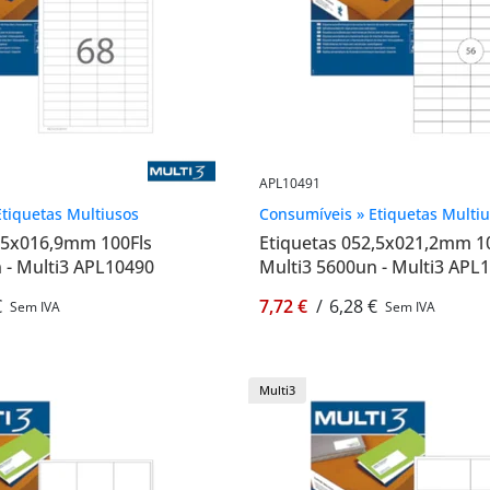
APL10491
tiquetas Multiusos
Consumíveis » Etiquetas Multi
8,5x016,9mm 100Fls
Etiquetas 052,5x021,2mm 1
 - Multi3 APL10490
Multi3 5600un - Multi3 APL
€
7,72 €
/
6,28 €
Sem IVA
Sem IVA
Multi3