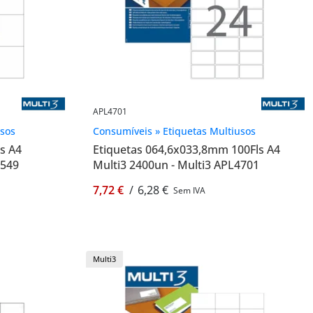
APL4701
usos
Consumíveis » Etiquetas Multiusos
s A4
Etiquetas 064,6x033,8mm 100Fls A4
2549
Multi3 2400un - Multi3 APL4701
7,72 €
/
6,28 €
Sem IVA
Multi3