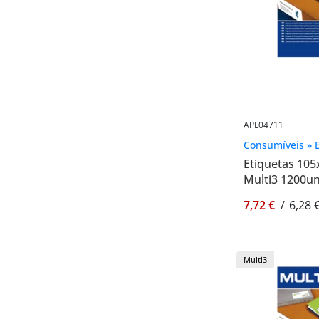
APL04711
Consumíveis » E
Etiquetas 10
Multi3 1200un
7,72 €
/
6,28 
Multi3