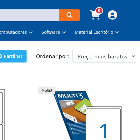
0
omputadores
Software
Material Escritório
Ordenar por:
Partilhar
Multi3