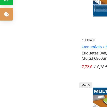
APL10490
Consumíveis » E
Etiquetas 04
Multi3 6800un
7,72 €
/
6,28 
Multi3