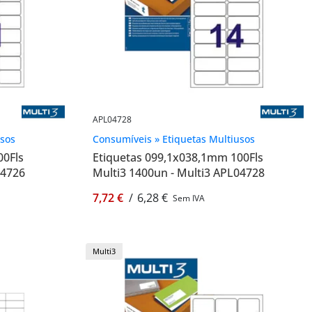
APL04728
usos
Consumíveis » Etiquetas Multiusos
00Fls
Etiquetas 099,1x038,1mm 100Fls
04726
Multi3 1400un - Multi3 APL04728
7,72 €
/
6,28 €
Sem IVA
Multi3