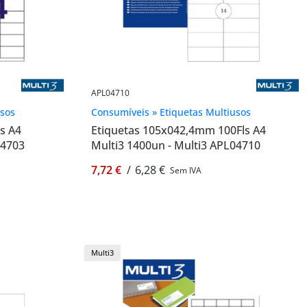
APL04710
usos
Consumíveis » Etiquetas Multiusos
s A4
Etiquetas 105x042,4mm 100Fls A4
04703
Multi3 1400un - Multi3 APL04710
7,72 €
/
6,28 €
Sem IVA
Multi3