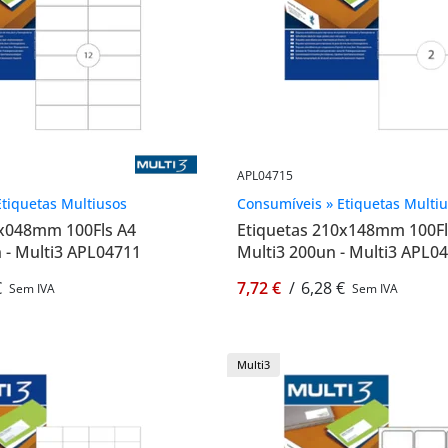
APL04715
tiquetas Multiusos
Consumíveis » Etiquetas Multi
5x048mm 100Fls A4
Etiquetas 210x148mm 100Fl
 - Multi3 APL04711
Multi3 200un - Multi3 APL0
€
7,72 €
/
6,28 €
Sem IVA
Sem IVA
Multi3