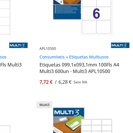
APL10500
usos
Consumíveis » Etiquetas Multiusos
Fls Multi3
Etiquetas 099,1x093,1mm 100Fls A4
Multi3 600un - Multi3 APL10500
7,72 €
/
6,28 €
Sem IVA
Multi3