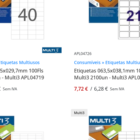
APL04726
tiquetas Multiusos
Consumíveis » Etiquetas Multi
2,5x029,7mm 100Fls
Etiquetas 063,5x038,1mm 1
 - Multi3 APL04719
Multi3 2100un - Multi3 APL
€
7,72 €
/
6,28 €
Sem IVA
Sem IVA
Multi3