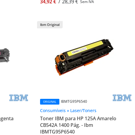
34,92 €
/
28,39 €
Sem IVA
Ibm Original
IBMTG95P6540
ORIGINAL
Consumíveis » Laser/Toners
agenta
Toner IBM para HP 125A Amarelo
CB542A 1400 Pág. - Ibm
IBMTG95P6540