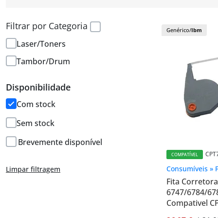
Filtrar por Categoria
Genérico/
Ibm
Laser/Toners
Tambor/Drum
Disponibilidade
Com stock
Sem stock
Brevemente disponível
CPT
COMPATÍVEL
Consumíveis » F
Limpar filtragem
Fita Corretor
6747/6784/67
Compativel C