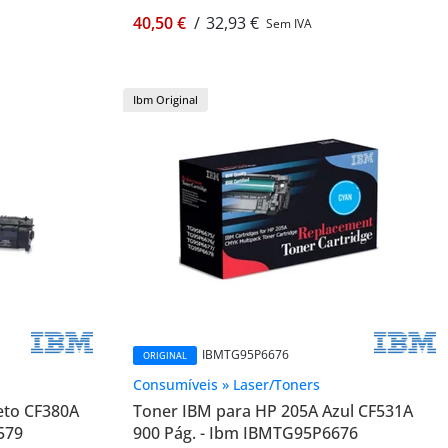
40,50 €
/
32,93 €
Sem IVA
Ibm Original
IBMTG95P6676
ORIGINAL
Consumíveis » Laser/Toners
eto CF380A
Toner IBM para HP 205A Azul CF531A
579
900 Pág. - Ibm IBMTG95P6676