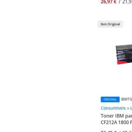
26,97 €
/
21,9
Ibm Original
IBMTG
ORIGINAL
Consumíveis » 
Toner IBM pa
CF212A 1800 