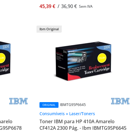
45,39 €
/
36,90 €
Sem IVA
Ibm Original
IBMTG95P6645
ORIGINAL
Consumíveis » Laser/Toners
marelo
Toner IBM para HP 410A Amarelo
TG95P6678
CF412A 2300 Pág. - Ibm IBMTG95P6645