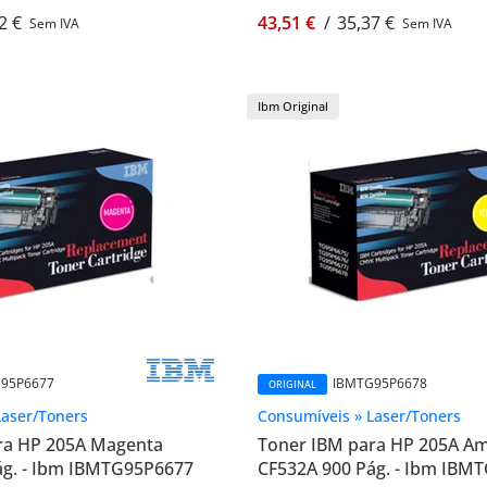
2 €
43,51 €
/
35,37 €
Sem IVA
Sem IVA
Ibm Original
95P6677
IBMTG95P6678
ORIGINAL
Laser/Toners
Consumíveis » Laser/Toners
ra HP 205A Magenta
Toner IBM para HP 205A A
ág. - Ibm IBMTG95P6677
CF532A 900 Pág. - Ibm IBM