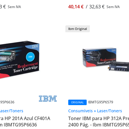
3 €
40,14 €
/
32,63 €
Sem IVA
Sem IVA
Ibm Original
95P6636
IBMTG95P6579
ORIGINAL
Laser/Toners
Consumíveis » Laser/Toners
ra HP 201A Azul CF401A
Toner IBM para HP 312A Pr
Ibm IBMTG95P6636
2400 Pág. - Ibm IBMTG95P6