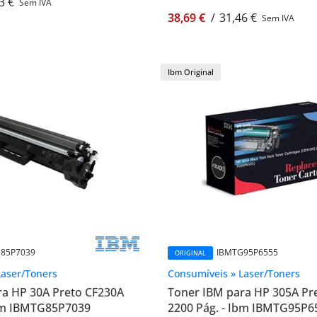
3 €
Sem IVA
38,69 €
/
31,46 €
Sem IVA
Ibm Original
85P7039
IBMTG95P6555
ORIGINAL
Laser/Toners
Consumíveis » Laser/Toners
ra HP 30A Preto CF230A
Toner IBM para HP 305A Pr
Ibm IBMTG85P7039
2200 Pág. - Ibm IBMTG95P6