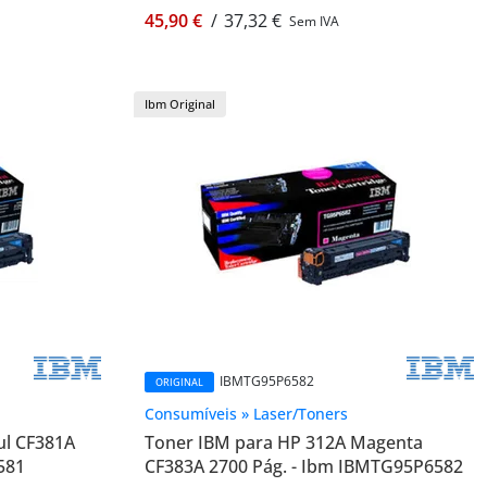
45,90 €
/
37,32 €
Sem IVA
Ibm Original
IBMTG95P6582
ORIGINAL
Consumíveis » Laser/Toners
ul CF381A
Toner IBM para HP 312A Magenta
581
CF383A 2700 Pág. - Ibm IBMTG95P6582