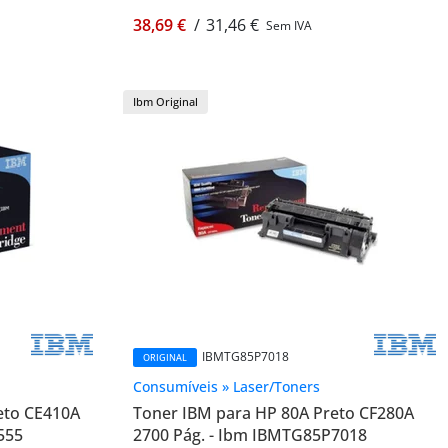
38,69 €
/
31,46 €
Sem IVA
Ibm Original
IBMTG85P7018
ORIGINAL
Consumíveis » Laser/Toners
eto CE410A
Toner IBM para HP 80A Preto CF280A
555
2700 Pág. - Ibm IBMTG85P7018