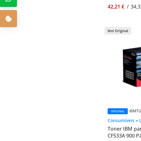
42,21 €
/
34,3
Ibm Original
IBMTG
ORIGINAL
Consumíveis » 
Toner IBM pa
CF533A 900 P