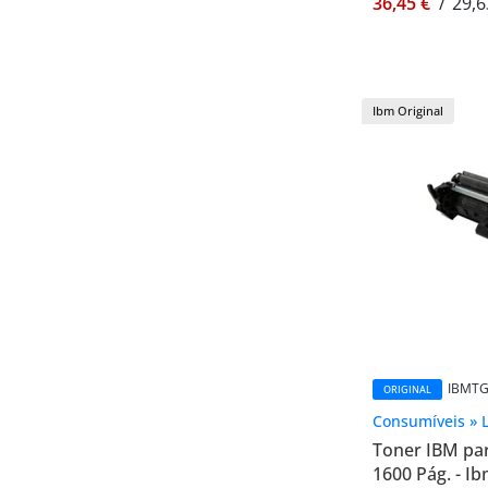
36,45 €
/
29,6
Ibm Original
IBMTG
ORIGINAL
Consumíveis » 
Toner IBM pa
1600 Pág. - 