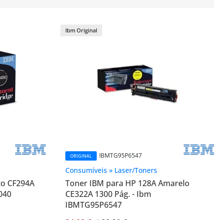
Ibm Original
IBMTG95P6547
ORIGINAL
Consumíveis » Laser/Toners
to CF294A
Toner IBM para HP 128A Amarelo
040
CE322A 1300 Pág. - Ibm
IBMTG95P6547