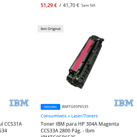
51,29 €
/
41,70 €
Sem IVA
Ibm Original
IBMTG95P6535
ORIGINAL
Consumíveis » Laser/Toners
ul CC531A
Toner IBM para HP 304A Magenta
534
CC533A 2800 Pág. - Ibm