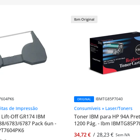
Ibm Original
7604PK6
IBMTG85P7040
ORIGINAL
itas de Impressão
Consumíveis » Laser/Toners
a Lift-Off GR174 IBM
Toner IBM para HP 94A Pre
88/6783/6787 Pack 6un -
1200 Pág. - Ibm IBMTG85P7
PT7604PK6
34,72 €
/
28,23 €
Sem IVA