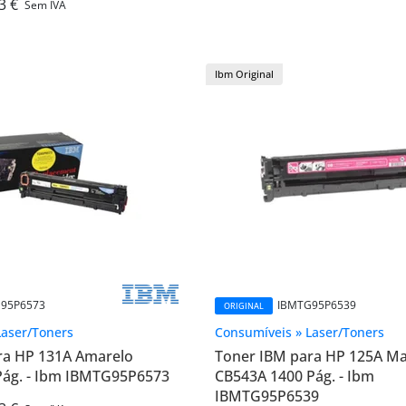
3 €
Sem IVA
Ibm Original
95P6573
IBMTG95P6539
ORIGINAL
Laser/Toners
Consumíveis » Laser/Toners
ra HP 131A Amarelo
Toner IBM para HP 125A M
Pág. - Ibm IBMTG95P6573
CB543A 1400 Pág. - Ibm
IBMTG95P6539