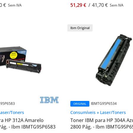
0 €
51,29 €
/
41,70 €
Sem IVA
Sem IVA
Ibm Original
95P6583
IBMTG95P6534
ORIGINAL
Laser/Toners
Consumíveis » Laser/Toners
ra HP 312A Amarelo
Toner IBM para HP 304A Az
Pág. - Ibm IBMTG95P6583
2800 Pág. - Ibm IBMTG95P6