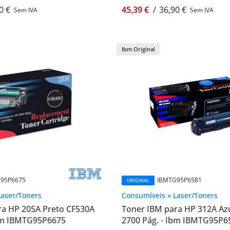
0 €
45,39 €
/
36,90 €
Sem IVA
Sem IVA
Ibm Original
95P6675
IBMTG95P6581
ORIGINAL
Laser/Toners
Consumíveis » Laser/Toners
ra HP 205A Preto CF530A
Toner IBM para HP 312A Az
Ibm IBMTG95P6675
2700 Pág. - Ibm IBMTG95P6