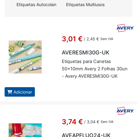
Etiquetas Autocolantes
Etiquetas Multiusos
3,01 €
/
2,45 €
Sem IVA
AVERESMI30G-UK
Eti­quetas para Ca­netas
50x10mm Avery 2 Fo­lhas 30un
- Avery AVE­RES­MI30G-UK
Adicionar
3,74 €
/
3,04 €
Sem IVA
AVEAPFLUO24-UK