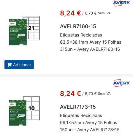
8,24 €
/
6,70 €
Sem IVA
AVELR7160-15
Eti­quetas Re­ci­cladas
63,5x38,1mm Avery 15 Fo­lhas
315un - Avery AVELR7160-15
Adicionar
8,24 €
/
6,70 €
Sem IVA
AVELR7173-15
Eti­quetas Re­ci­cladas
99,1x57mm Avery 15 Fo­lhas
150un - Avery AVELR7173-15