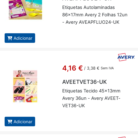
Eti­quetas Au­to­la­mi­nadas
86x17mm Avery 2 Fo­lhas 12un
- Avery AVE­AP­FLUO24-UK
Adicionar
4,16 €
/
3,38 €
Sem IVA
AVEETVET36-UK
Eti­quetas Te­cido 45x13mm
Avery 36un - Avery AVE­ET­
VET36-UK
Adicionar