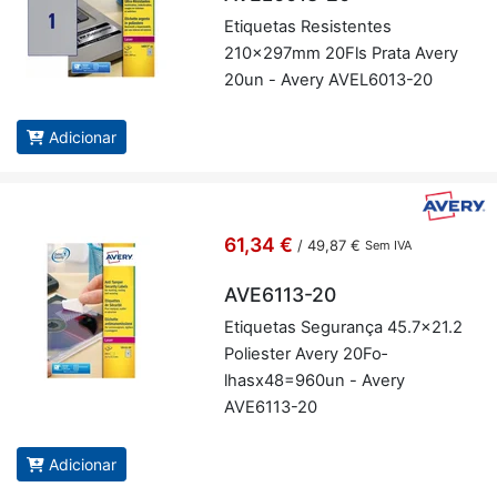
Eti­quetas Re­sis­tentes
210x297mm 20Fls Prata Avery
20un - Avery AVEL6013-20
Adicionar
61,34 €
/
49,87 €
Sem IVA
AVE6113-20
Eti­quetas Se­gu­rança 45.7x21.2
Po­li­ester Avery 20­Fo­
lhasx48=960un - Avery
AVE6113-20
Adicionar