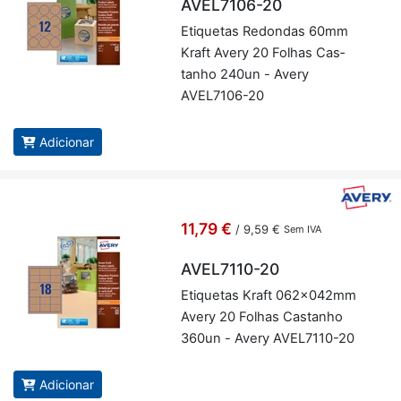
AVEL7106-20
Eti­quetas Re­dondas 60mm
Kraft Avery 20 Fo­lhas Cas­
tanho 240un - Avery
AVEL7106-20
Adicionar
11,79 €
/
9,59 €
Sem IVA
AVEL7110-20
Eti­quetas Kraft 062x042mm
Avery 20 Fo­lhas Cas­tanho
360un - Avery AVEL7110-20
Adicionar