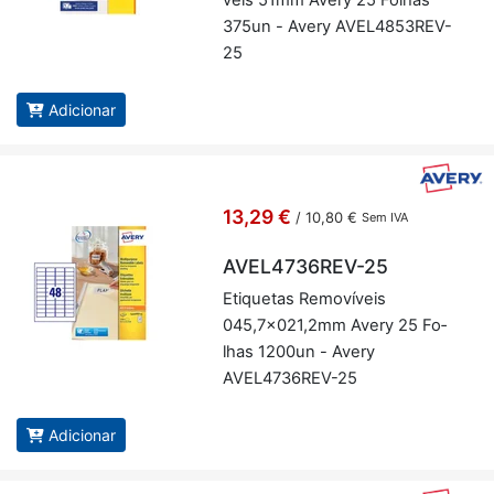
375un - Avery AVEL4853REV-
25
Adicionar
13,29 €
/
10,80 €
Sem IVA
AVEL4736REV-25
Eti­quetas Re­mo­ví­veis
045,7x021,2mm Avery 25 Fo­
lhas 1200un - Avery
AVEL4736REV-25
Adicionar