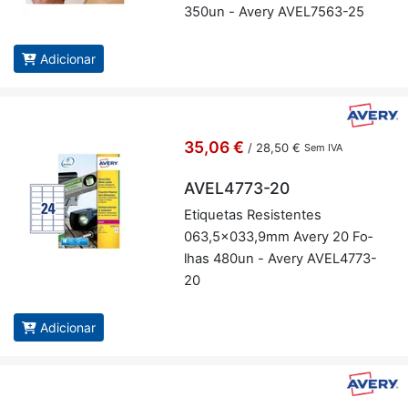
350un - Avery AVEL7563-25
Adicionar
35,06 €
/
28,50 €
Sem IVA
AVEL4773-20
Eti­quetas Re­sis­tentes
063,5x033,9mm Avery 20 Fo­
lhas 480un - Avery AVEL4773-
20
Adicionar