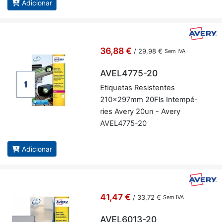
Adicionar
36,88 €
/
29,98 €
Sem IVA
AVEL4775-20
Eti­quetas Re­sis­tentes
210x297mm 20Fls In­tem­pé­
ries Avery 20un - Avery
AVEL4775-20
Adicionar
41,47 €
/
33,72 €
Sem IVA
AVEL6013-20