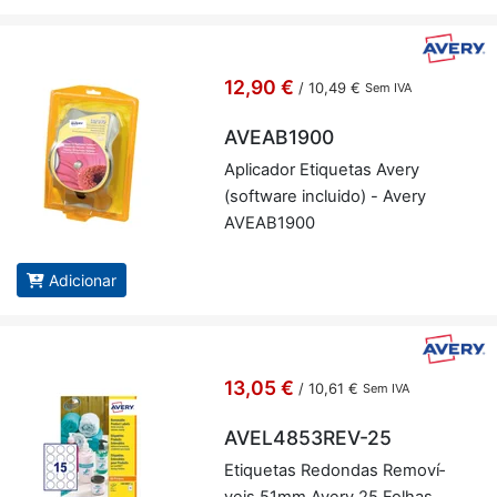
12,90 €
/
10,49 €
Sem IVA
AVEAB1900
Apli­cador Eti­quetas Avery
(software in­cluido) - Avery
AVE­AB1900
Adicionar
13,05 €
/
10,61 €
Sem IVA
AVEL4853REV-25
Eti­quetas Re­dondas Re­mo­ví­
veis 51mm Avery 25 Fo­lhas