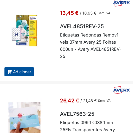
13,45 €
/
10,93 €
Sem IVA
AVEL4851REV-25
Eti­quetas Re­dondas Re­mo­ví­
veis 37mm Avery 25 Fo­lhas
600un - Avery AVEL4851REV-
25
Adicionar
26,42 €
/
21,48 €
Sem IVA
AVEL7563-25
Eti­quetas 099,1x038,1mm
25Fls Trans­pa­rentes Avery