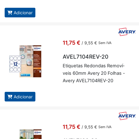
Adicionar
11,75 €
/
9,55 €
Sem IVA
AVEL7104REV-20
Eti­quetas Re­dondas Re­mo­ví­
veis 60mm Avery 20 Fo­lhas -
Avery AVEL7104REV-20
Adicionar
11,75 €
/
9,55 €
Sem IVA