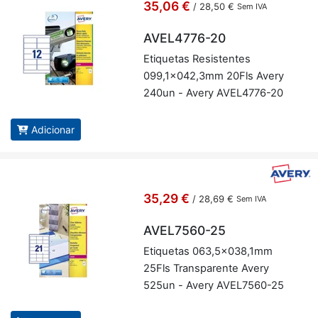
35,06 €
/
28,50 €
Sem IVA
AVEL4776-20
Eti­quetas Re­sis­tentes
099,1x042,3mm 20Fls Avery
240un - Avery AVEL4776-20
Adicionar
35,29 €
/
28,69 €
Sem IVA
AVEL7560-25
Eti­quetas 063,5x038,1mm
25Fls Trans­pa­rente Avery
525un - Avery AVEL7560-25