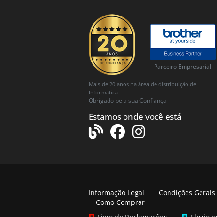
Parceiro Empresarial
Mais de 20 anos na área de distribuíção de
Informática
Obrigado pela sua Confiança
Estamos onde você está
Informação Legal
Condições Gerais
Como Comprar
Livro de Reclamações
Elogio 