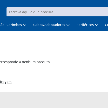
áq. Carimbos
Cabos/Adaptadores
Periféricos
C
corresponde a nenhum produto.
ltragem