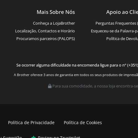
Mais Sobre Nós
Apoio ao Cli
Conheça a LojaBrother
Perguntas Frequentes 
Localização, Contactos e Horário
Esqueceu-se da Palavra-p
Procuramos parceiros (PALOPS)
Política de Devol
Se ocorrer alguma dificuldade na encomenda ligue para o nº (+351
A Brother oferece 3 anos de garantia em todos os seus produtos de impressão.
Para sua comodidade, a nossa loja encontra-se
Política de Privacidade
Política de Cookies
ou Sugestão
Review no Trustpilot