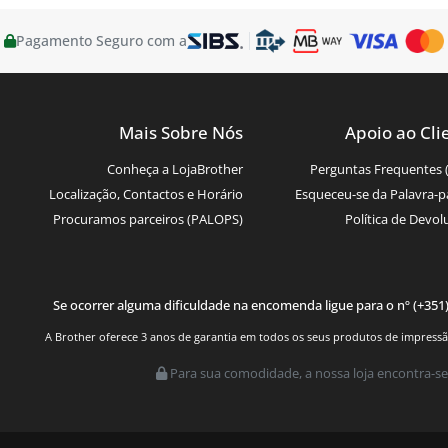
Pagamento Seguro com a
Mais Sobre Nós
Apoio ao Cli
Conheça a LojaBrother
Perguntas Frequentes 
Localização, Contactos e Horário
Esqueceu-se da Palavra-p
Procuramos parceiros (PALOPS)
Política de Devol
Se ocorrer alguma dificuldade na encomenda ligue para o nº (+351
A Brother oferece 3 anos de garantia em todos os seus produtos de impressão.
Para sua comodidade, a nossa loja encontra-se