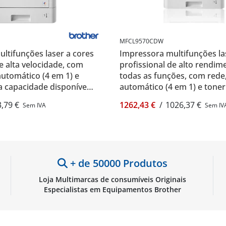
MFCL9570CDW
ltifunções laser a cores
Impressora multifunções la
e alta velocidade, com
profissional de alto rendi
automático (4 em 1) e
todas as funções, com rede
 capacidade disponível -
automático (4 em 1) e tone
-L8900CDW
económico - Brother MFC-
,79 €
1262,43 €
/
1026,37 €
Sem IVA
Sem IV
+ de 50000 Produtos
Loja Multimarcas de consumíveis Originais
Especialistas em Equipamentos Brother