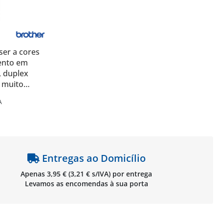
ser a cores
mento em
, duplex
r muito
L9570CDW
A
Entregas ao Domicílio
Apenas 3,95 € (3,21 € s/IVA) por entrega
Levamos as encomendas à sua porta