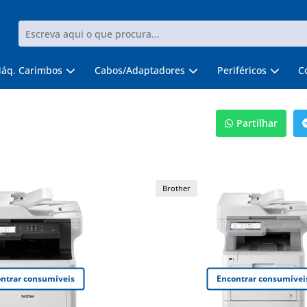
áq. Carimbos
Cabos/Adaptadores
Periféricos
C
Partilhar
Brother
ntrar consumíveis
Encontrar consumívei