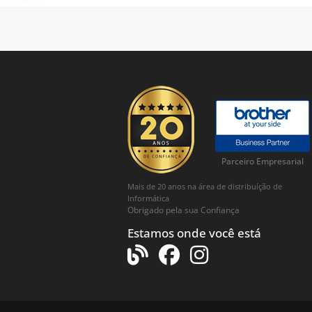
Parceiro Empresarial
Mais de 20 anos na área de distribuíção de
Informática
Obrigado pela sua Confiança
Estamos onde você está