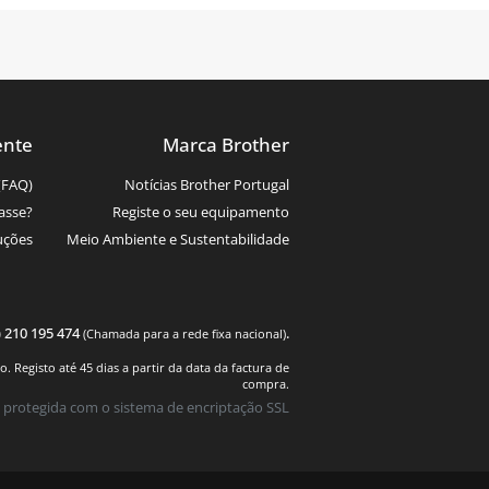
ente
Marca Brother
(FAQ)
Notícias Brother Portugal
asse?
Registe o seu equipamento
uções
Meio Ambiente e Sustentabilidade
) 210 195 474
.
(Chamada para a rede fixa nacional)
 Registo até 45 dias a partir da data da factura de
compra.
 protegida com o sistema de encriptação SSL