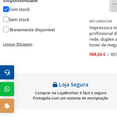
Disponibilidade
Com stock
Sem stock
MFCL8900CDW
Impressora mu
Brevemente disponível
profissional d
rede, duplex 
Limpar filtragem
toner de mega
Brother MFC
988,66 €
/
803
Loja Segura
Comprar na LojaBrother é fácil e seguro
Protegida com um sistema de encriptação