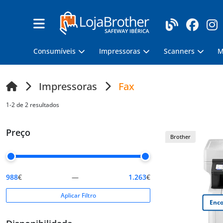
Consumíveis
Impressoras
Scanners
M
Impressoras
Fax
1-2 de 2 resultados
Preço
Brother
988
€
—
1.263
€
Aplicar Filtro
Enco