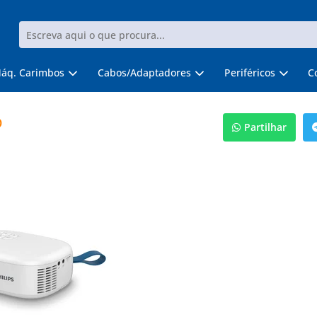
áq. Carimbos
Cabos/Adaptadores
Periféricos
C
D
Partilhar