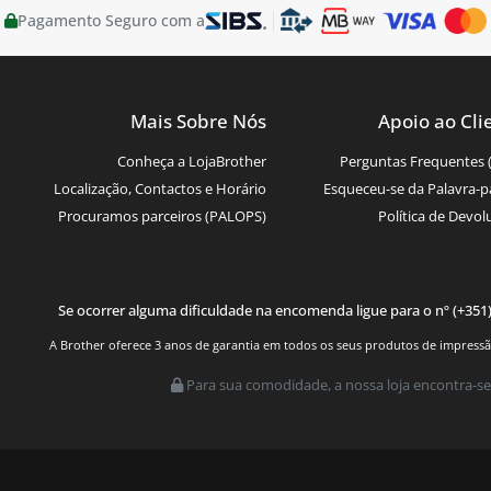
Pagamento Seguro com a
Mais Sobre Nós
Apoio ao Cli
Conheça a LojaBrother
Perguntas Frequentes 
Localização, Contactos e Horário
Esqueceu-se da Palavra-p
Procuramos parceiros (PALOPS)
Política de Devol
Se ocorrer alguma dificuldade na encomenda ligue para o nº (+351
A Brother oferece 3 anos de garantia em todos os seus produtos de impressão.
Para sua comodidade, a nossa loja encontra-se