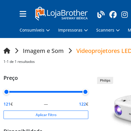
Consumíveis
Impressoras
Scanners
M
Imagem e Som
Videoprojetores LE
1-1 de 1 resultados
Preço
Philips
121
€
—
122
€
Aplicar Filtro