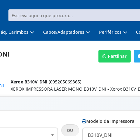
áq. Carimbos
Cabos/Adaptadores
Periféricos
C
DNI
Partilhar
Xerox B310V_DNI
(095205069365)
XEROX IMPRESSORA LASER MONO B310V_DNI - Xerox B310V_
Modelo da Impressora
OU
B310V_DNI