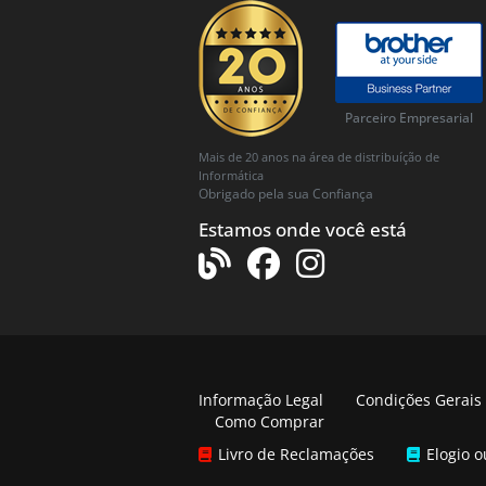
Parceiro Empresarial
Mais de 20 anos na área de distribuíção de
Informática
Obrigado pela sua Confiança
Estamos onde você está
Informação Legal
Condições Gerais
Como Comprar
Livro de Reclamações
Elogio 