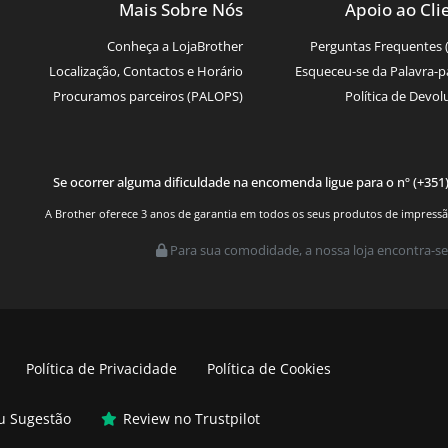
Mais Sobre Nós
Apoio ao Cli
Conheça a LojaBrother
Perguntas Frequentes 
Localização, Contactos e Horário
Esqueceu-se da Palavra-p
Procuramos parceiros (PALOPS)
Política de Devol
Se ocorrer alguma dificuldade na encomenda ligue para o nº (+351
A Brother oferece 3 anos de garantia em todos os seus produtos de impressão.
Para sua comodidade, a nossa loja encontra-se
Política de Privacidade
Política de Cookies
ou Sugestão
Review no Trustpilot