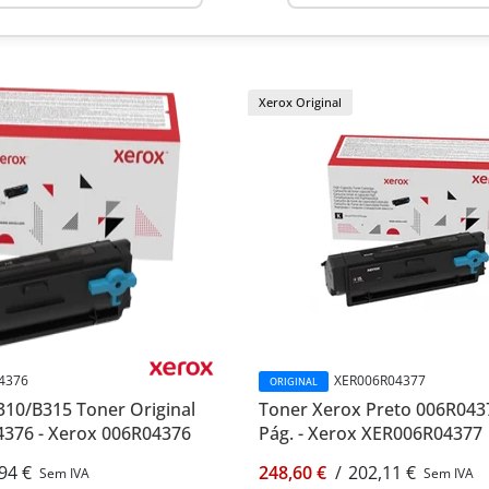
Xerox Original
4376
XER006R04377
ORIGINAL
10/B315 Toner Original
Toner Xerox Preto 006R043
4376 - Xerox 006R04376
Pág. - Xerox XER006R04377
94 €
248,60 €
/
202,11 €
Sem IVA
Sem IVA