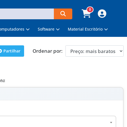
0
omputadores
Software
Material Escritório
Ordenar por:
Partilhar
DNI