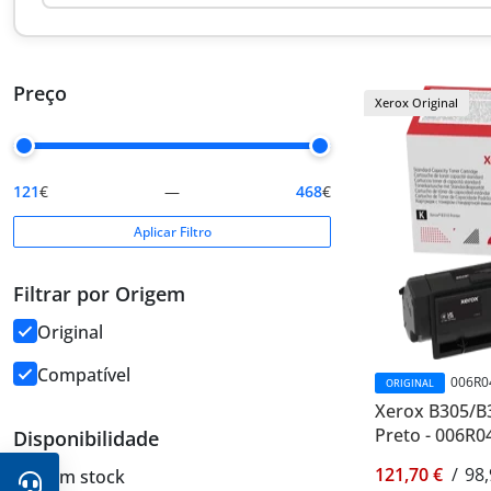
Preço
Xerox Original
121
€
—
468
€
Aplicar Filtro
Filtrar por Origem
Original
Compatível
006R0
ORIGINAL
Xerox B305/B3
Preto - 006R0
Disponibilidade
121,70 €
/
98,
Com stock