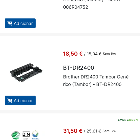
006R04752
Adicionar
18,50 €
/
15,04 €
Sem IVA
BT-DR2400
Brother DR2400 Tambor Ge­né­
rico (Tambor) - BT-DR2400
Adicionar
31,50 €
/
25,61 €
Sem IVA