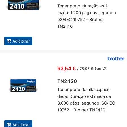
Toner preto, du­ração es­ti­
mada: 1.200 pá­ginas se­gundo
ISO/IEC 19752 - Brother
TN2410
Adicionar
93,54 €
/
76,05 €
Sem IVA
TN2420
Toner preto de alta ca­pa­ci­
dade. Du­ração es­ti­mada de
3.000 págs. se­gundo ISO/IEC
19752 - Brother TN2420
Adicionar