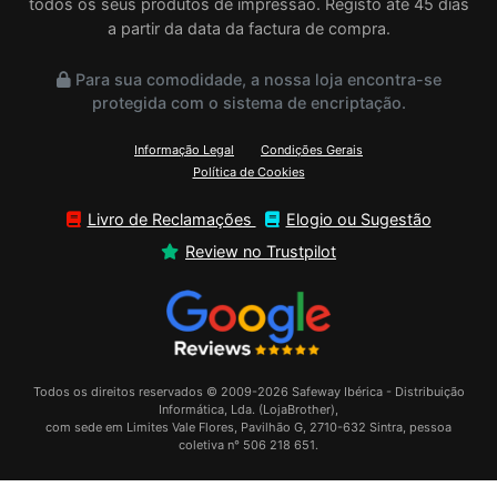
todos os seus produtos de impressão. Registo até 45 dias
a partir da data da factura de compra.
Para sua comodidade, a nossa loja encontra-se
protegida com o sistema de encriptação.
Informação Legal
Condições Gerais
Política de Cookies
Livro de Reclamações
Elogio ou Sugestão
Review no Trustpilot
Todos os direitos reservados © 2009-2026 Safeway Ibérica - Distribuição
Informática, Lda. (LojaBrother),
com sede em Limites Vale Flores, Pavilhão G, 2710-632 Sintra, pessoa
coletiva n° 506 218 651.