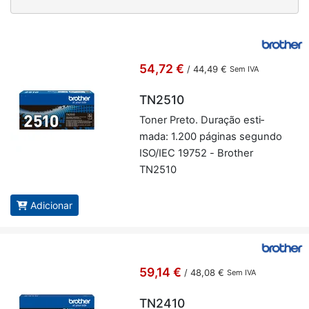
54,72 €
/
44,49 €
Sem IVA
TN2510
Toner Preto. Du­ração es­ti­
mada: 1.200 pá­ginas se­gundo
ISO/IEC 19752 - Brother
TN2510
Adicionar
59,14 €
/
48,08 €
Sem IVA
TN2410