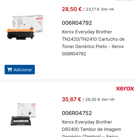
28,50 €
/
23,17 €
Sem IVA
006R04792
Xerox Everyday Brother
TN2420/TN2410 Car­tucho de
Toner Ge­né­rico Preto - Xerox
006R04792
Adicionar
35,67 €
/
29,00 €
Sem IVA
006R04752
Xerox Everyday Brother
DR2400 Tambor de Imagem
Ge­né­rico (Tambor) - Xerox