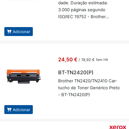
dade. Du­ração es­ti­mada:
3.000 pá­ginas se­gundo
ISO/IEC 19752 - Brother
TN2510XL
Adicionar
24,50 €
/
19,92 €
Sem IVA
BT-TN2420(P)
Brother TN2420/TN2410 Car­
tucho de Toner Ge­né­rico Preto
- BT-TN2420(P)
Adicionar