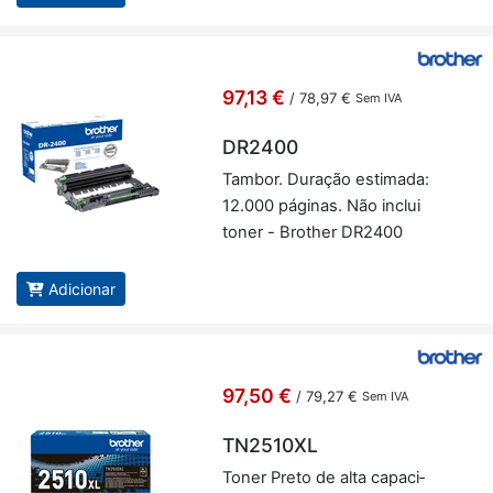
97,13 €
/
78,97 €
Sem IVA
DR2400
Tambor. Du­ração es­ti­mada:
12.000 pá­ginas. Não in­clui
toner - Brother DR2400
Adicionar
97,50 €
/
79,27 €
Sem IVA
TN2510XL
Toner Preto de alta ca­pa­ci­