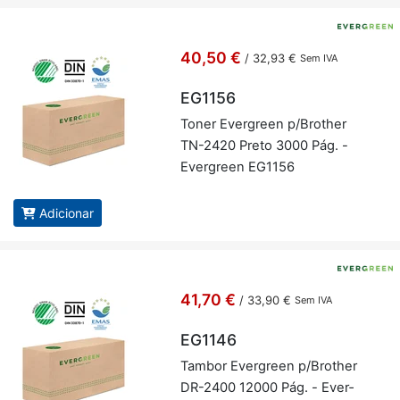
40,50 €
/
32,93 €
Sem IVA
EG1156
Toner Ever­green p/Brother
TN-2420 Preto 3000 Pág. -
Ever­green EG1156
Adicionar
41,70 €
/
33,90 €
Sem IVA
EG1146
Tambor Ever­green p/Brother
DR-2400 12000 Pág. - Ever­