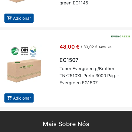
green EG1146
Adicionar
48,00 €
/
39,02 €
Sem IVA
EG1507
Toner Ever­green p/Brother
TN-2510XL Preto 3000 Pág. -
Ever­green EG1507
Adicionar
Mais Sobre Nós