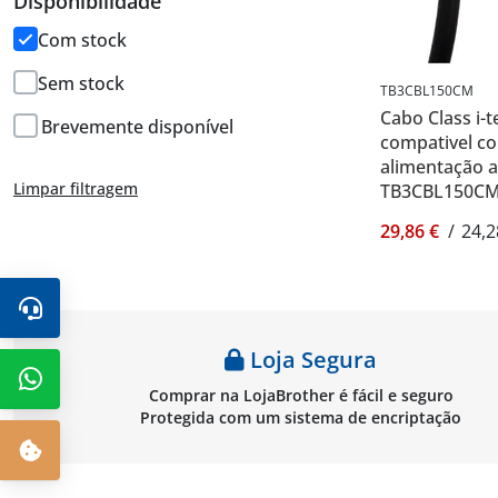
Disponibilidade
Com stock
Sem stock
TB3CBL150CM
Cabo Class i-
Brevemente disponível
compativel c
alimentação a
Limpar filtragem
TB3CBL150C
29,86 €
/
24,2
Loja Segura
Comprar na LojaBrother é fácil e seguro
Protegida com um sistema de encriptação