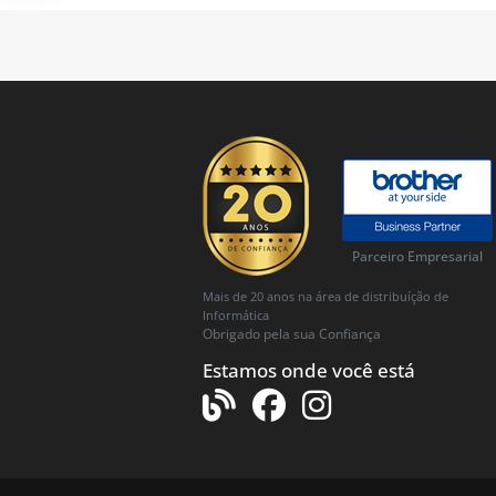
Parceiro Empresarial
Mais de 20 anos na área de distribuíção de
Informática
Obrigado pela sua Confiança
Estamos onde você está