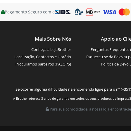
Pagamento Seguro com a
Mais Sobre Nós
Apoio ao Cli
Conheça a LojaBrother
Perguntas Frequentes 
Localização, Contactos e Horário
Esqueceu-se da Palavra-p
Procuramos parceiros (PALOPS)
Política de Devol
Se ocorrer alguma dificuldade na encomenda ligue para o nº (+351
A Brother oferece 3 anos de garantia em todos os seus produtos de impressão.
Para sua comodidade, a nossa loja encontra-se