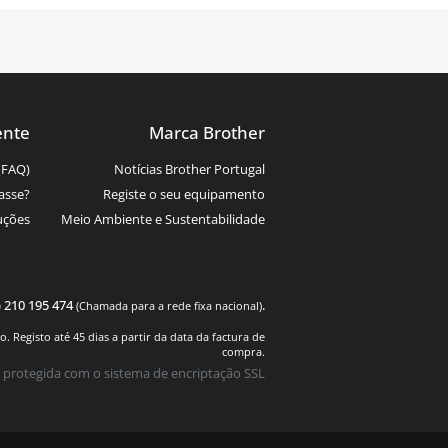
ente
Marca Brother
(FAQ)
Notícias Brother Portugal
asse?
Registe o seu equipamento
uções
Meio Ambiente e Sustentabilidade
) 210 195 474
.
(Chamada para a rede fixa nacional)
 Registo até 45 dias a partir da data da factura de
compra.
 protegida com o sistema de encriptação SSL