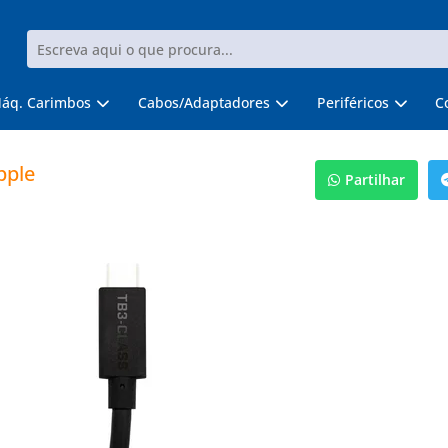
áq. Carimbos
Cabos/Adaptadores
Periféricos
C
pple
Partilhar