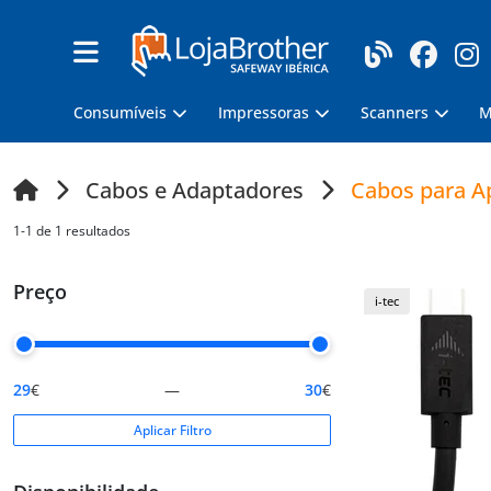
Consumíveis
Impressoras
Scanners
M
Cabos e Adaptadores
Cabos para A
1-1 de 1 resultados
Preço
i-tec
29
€
—
30
€
Aplicar Filtro