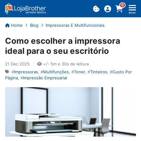
0
MENU
Home
Blog
Impressoras E Multifuncionais
Como es­co­lher a im­pres­sora
ideal para o seu es­cri­tório
21 Dec 2025
|
+/- 5m e 30s de leitura
#
Impressoras
, #
Multifunções
, #
Toner
, #
Tinteiros
, #
Custo Por
Página
, #
Impressão Empresarial