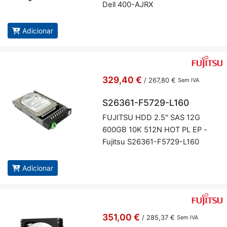
Dell 400-AJRX
Adicionar
329,40 €
/
267,80 €
Sem IVA
S26361-F5729-L160
FU­JITSU HDD 2.5" SAS 12G
600GB 10K 512N HOT PL EP -
Fu­jitsu S26361-F5729-L160
Adicionar
351,00 €
/
285,37 €
Sem IVA