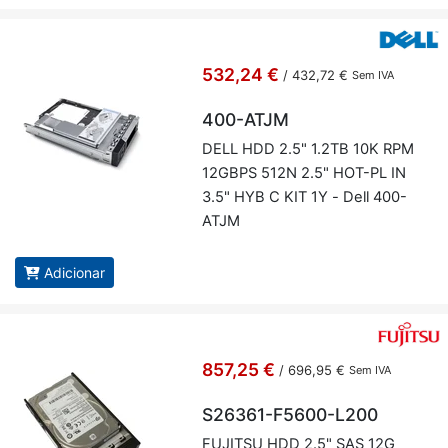
532,24 €
/
432,72 €
Sem IVA
400-ATJM
DELL HDD 2.5" 1.2TB 10K RPM
12GBPS 512N 2.5" HOT-PL IN
3.5" HYB C KIT 1Y - Dell 400-
ATJM
Adicionar
857,25 €
/
696,95 €
Sem IVA
S26361-F5600-L200
FU­JITSU HDD 2.5" SAS 12G