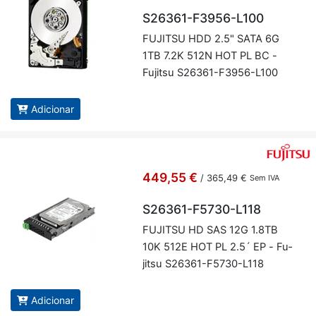
S26361-F3956-L100
FU­JITSU HDD 2.5" SATA 6G
1TB 7.2K 512N HOT PL BC -
Fu­jitsu S26361-F3956-L100
Adicionar
449,55 €
/
365,49 €
Sem IVA
S26361-F5730-L118
FU­JITSU HD SAS 12G 1.8TB
10K 512E HOT PL 2.5´ EP - Fu­
jitsu S26361-F5730-L118
Adicionar