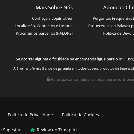
Mais Sobre Nós
Apoio ao Cli
Conheça a LojaBrother
Perguntas Frequentes 
Localização, Contactos e Horário
Esqueceu-se da Palavra-p
Procuramos parceiros (PALOPS)
Política de Devol
Se ocorrer alguma dificuldade na encomenda ligue para o nº (+351
A Brother oferece 3 anos de garantia em todos os seus produtos de impressão.
Para sua comodidade, a nossa loja encontra-se
Política de Privacidade
Política de Cookies
ou Sugestão
Review no Trustpilot