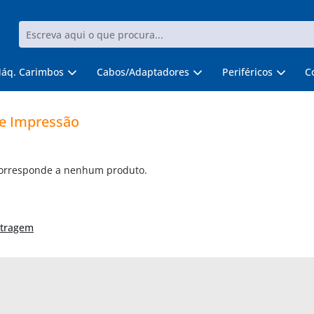
áq. Carimbos
Cabos/Adaptadores
Periféricos
C
de Impressão
corresponde a nenhum produto.
ltragem