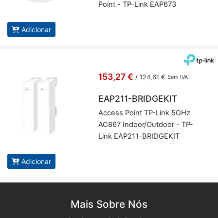
Point - TP-Link EAP673
Adicionar
153,27 €
/
124,61 €
Sem IVA
EAP211-BRIDGEKIT
Ac­cess Point TP-Link 5GHz
AC867 In­door/Out­door - TP-
Link EAP211-BRID­GEKIT
Adicionar
Mais Sobre Nós