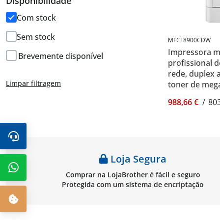
Disponibilidade
Com stock
Sem stock
MFCL8900CDW
Impressora mu
Brevemente disponível
profissional d
rede, duplex 
Limpar filtragem
toner de mega
Brother MFC
988,66 €
/
803
Loja Segura
Comprar na LojaBrother é fácil e seguro
Protegida com um sistema de encriptação