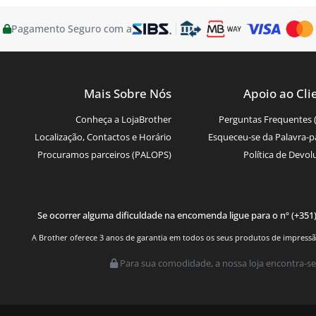
Pagamento Seguro com a
Mais Sobre Nós
Apoio ao Cli
Conheça a LojaBrother
Perguntas Frequentes 
Localização, Contactos e Horário
Esqueceu-se da Palavra-p
Procuramos parceiros (PALOPS)
Política de Devol
Se ocorrer alguma dificuldade na encomenda ligue para o nº (+351
A Brother oferece 3 anos de garantia em todos os seus produtos de impressão.
Para sua comodidade, a nossa loja encontra-se