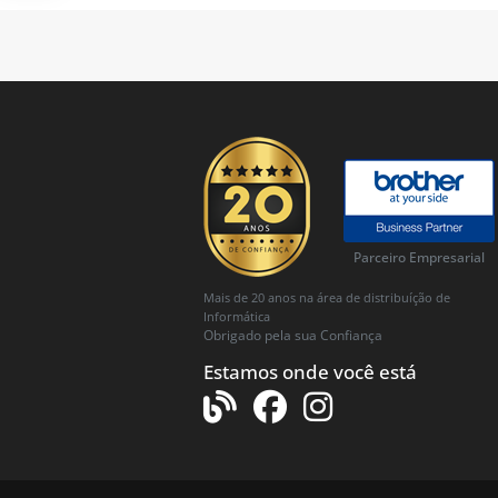
Parceiro Empresarial
Mais de 20 anos na área de distribuíção de
Informática
Obrigado pela sua Confiança
Estamos onde você está