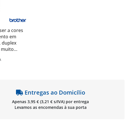
ser a cores
mento em
, duplex
r muito
L9570CDW
A
Entregas ao Domicílio
Apenas 3,95 € (3,21 € s/IVA) por entrega
Levamos as encomendas à sua porta