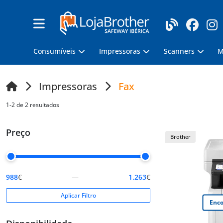
Consumíveis
Impressoras
Scanners
M
Impressoras
Fax
1-2 de 2 resultados
Preço
Brother
988
€
—
1.263
€
Aplicar Filtro
Enco