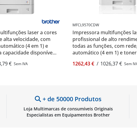
MFCL9570CDW
ltifunções laser a cores
Impressora multifunções la
e alta velocidade, com
profissional de alto rendi
automático (4 em 1) e
todas as funções, com rede
 capacidade disponível -
automático (4 em 1) e tone
-L8900CDW
económico - Brother MFC-
,79 €
1262,43 €
/
1026,37 €
Sem IVA
Sem IV
+ de 50000 Produtos
Loja Multimarcas de consumíveis Originais
Especialistas em Equipamentos Brother