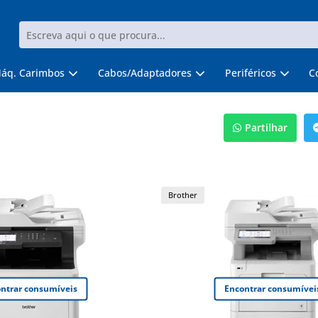
áq. Carimbos
Cabos/Adaptadores
Periféricos
C
Partilhar
Brother
ntrar consumíveis
Encontrar consumívei