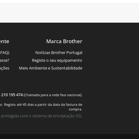
ente
Marca Brother
(FAQ)
Notícias Brother Portugal
asse?
Registe o seu equipamento
uções
Meio Ambiente e Sustentabilidade
) 210 195 474
.
(Chamada para a rede fixa nacional)
 Registo até 45 dias a partir da data da factura de
compra.
 protegida com o sistema de encriptação SSL