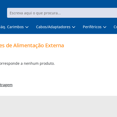
áq. Carimbos
Cabos/Adaptadores
Periféricos
C
es de Alimentação Externa
corresponde a nenhum produto.
ltragem