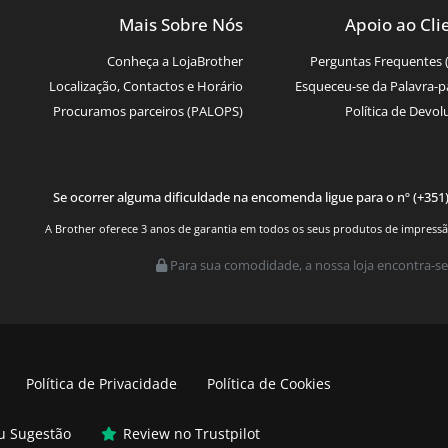
Mais Sobre Nós
Apoio ao Cli
Conheça a LojaBrother
Perguntas Frequentes 
Localização, Contactos e Horário
Esqueceu-se da Palavra-p
Procuramos parceiros (PALOPS)
Política de Devol
Se ocorrer alguma dificuldade na encomenda ligue para o nº (+351
A Brother oferece 3 anos de garantia em todos os seus produtos de impressão.
Para sua comodidade, a nossa loja encontra-se
Política de Privacidade
Política de Cookies
ou Sugestão
Review no Trustpilot