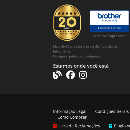
Parceiro Empresarial
Mais de 20 anos na área de distribuíção de
Informática
Obrigado pela sua Confiança
Estamos onde você está
Informação Legal
Condições Gerais
Como Comprar
Livro de Reclamações
Elogio 