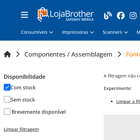
Consumíveis
Impressoras
Scanners
M
Componentes / Assemblagem
Font
Disponibilidade
A filtragem não 
Com stock
Experimente:
Sem stock
Limpar a fi
Brevemente disponível
Limpar filtragem